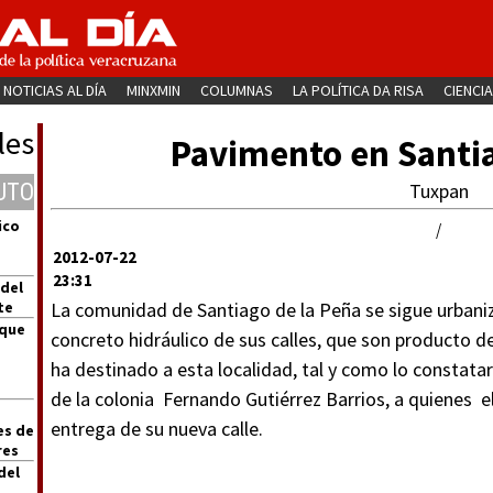
NOTICIAS AL DÍA
MINXMIN
COLUMNAS
LA POLÍTICA DA RISA
CIENCIA
les
Pavimento en Santia
UTO
Tuxpan
ico
/
2012-07-22
23:31
 del
te
La comunidad de Santiago de la Peña se sigue urbani
 que
concreto hidráulico de sus calles, que son producto d
ha destinado a esta localidad, tal y como lo constatar
de la colonia Fernando Gutiérrez Barrios, a quienes el
entrega de su nueva calle.
es de
res
del