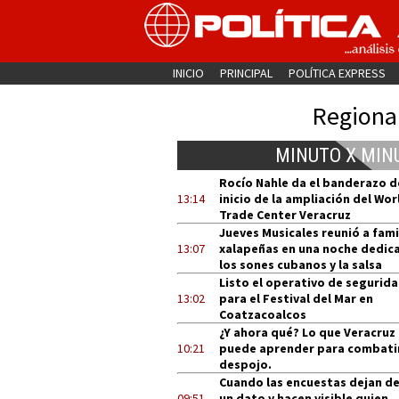
INICIO
PRINCIPAL
POLÍTICA EXPRESS
Regiona
MINUTO X MIN
Rocío Nahle da el banderazo d
13:14
inicio de la ampliación del Wor
Trade Center Veracruz
Jueves Musicales reunió a fami
13:07
xalapeñas en una noche dedic
los sones cubanos y la salsa
Listo el operativo de segurid
13:02
para el Festival del Mar en
Coatzacoalcos
¿Y ahora qué? Lo que Veracruz
10:21
puede aprender para combatir
despojo.
Cuando las encuestas dejan de
09:51
un dato y hacen visible quien