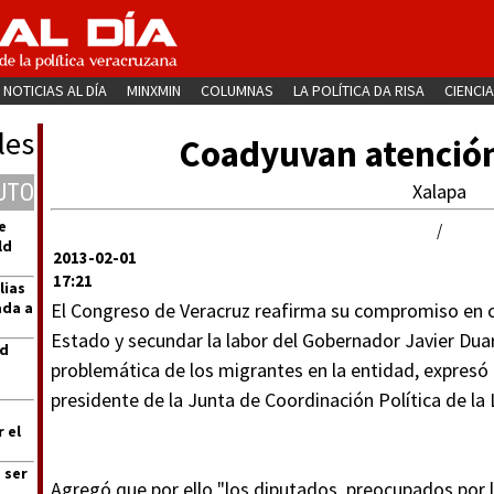
NOTICIAS AL DÍA
MINXMIN
COLUMNAS
LA POLÍTICA DA RISA
CIENCIA
les
Coadyuvan atención
UTO
Xalapa
e
/
ld
2013-02-01
17:21
lias
ada a
El Congreso de Veracruz reafirma su compromiso en co
Estado y secundar la labor del Gobernador Javier Dua
ad
problemática de los migrantes en la entidad, expresó 
presidente de la Junta de Coordinación Política de la L
 el
 ser
Agregó que por ello "los diputados, preocupados por 