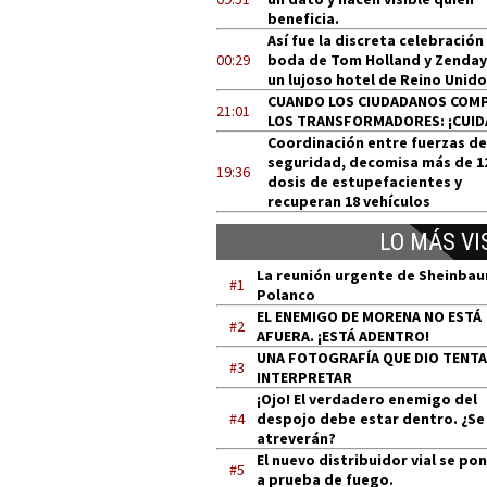
beneficia.
Así fue la discreta celebración
00:29
boda de Tom Holland y Zenday
un lujoso hotel de Reino Unido
CUANDO LOS CIUDADANOS COM
21:01
LOS TRANSFORMADORES: ¡CUID
Coordinación entre fuerzas de
seguridad, decomisa más de 1
19:36
dosis de estupefacientes y
recuperan 18 vehículos
LO MÁS VI
La reunión urgente de Sheinba
#1
Polanco
EL ENEMIGO DE MORENA NO ESTÁ
#2
AFUERA. ¡ESTÁ ADENTRO!
UNA FOTOGRAFÍA QUE DIO TENT
#3
INTERPRETAR
¡Ojo! El verdadero enemigo del
#4
despojo debe estar dentro. ¿Se
atreverán?
El nuevo distribuidor vial se po
#5
a prueba de fuego.