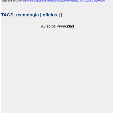
Nota completa en:
http://retina.elpais.com/retina/2017/05/09/innovacion/1494319052_029259.html
TAGS:
tecnología
|
oficios
|
|
Aviso de Privacidad