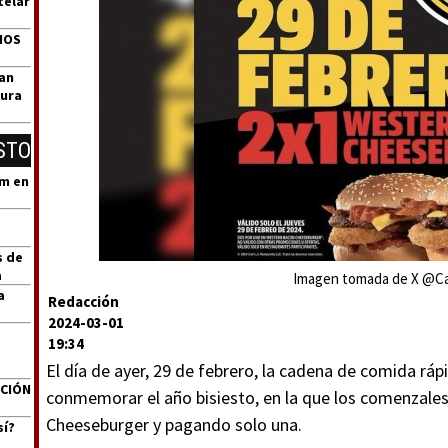
telar
DIOS
zan
tura
STO
um en
s de
a
Imagen tomada de X @Ca
a
Redacción
2024-03-01
19:34
El día de ayer, 29 de febrero, la cadena de comida ráp
ACIÓN
conmemorar el año bisiesto, en la que los comenzale
Cheeseburger y pagando solo una.
sí?