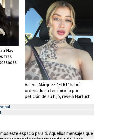
tra Nay
es tras
scasadas'
Valeria Márquez: ‘El R1’ habría
ordenado su feminicidio por
petición de su hijo, revela Harfuch
ncipal
d
eamos este espacio para tí. Aquellos mensajes que