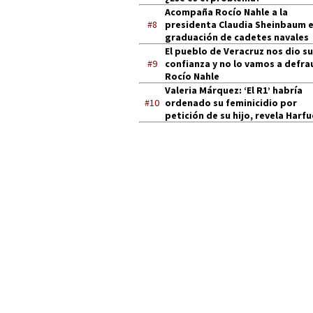
Acompaña Rocío Nahle a la
#8
presidenta Claudia Sheinbaum 
graduación de cadetes navales
El pueblo de Veracruz nos dio su
#9
confianza y no lo vamos a defra
Rocío Nahle
Valeria Márquez: ‘El R1’ habría
#10
ordenado su feminicidio por
petición de su hijo, revela Harf