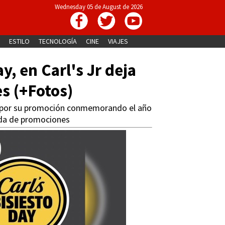
Wednesday 05 de August de 2026
ESTILO
TECNOLOGÍA
CINE
VIAJES
y, en Carl's Jr deja
s (+Fotos)
 por su promoción conmemorando el año
da de promociones