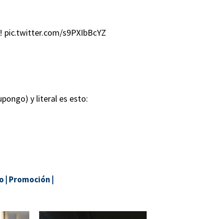
o!
pic.twitter.com/s9PXIbBcYZ
upongo) y literal es esto:
o
|
Promoción
|