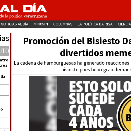
NOTICIAS AL DÍA
MINXMIN
COLUMNAS
LA POLÍTICA DA RISA
CIENCIA
ias
Promoción del Bisiesto Da
divertidos meme
UTO
entro
La cadena de hamburguesas ha generado reacciones
cruz
bisiesto pues hubo gran deman
lla
go