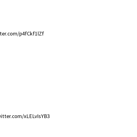
tter.com/p4fCkf1lZf
witter.com/xLELvIsYB3