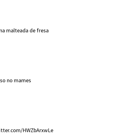
una malteada de fresa
canso no mames
witter.com/HWZbArxwLe