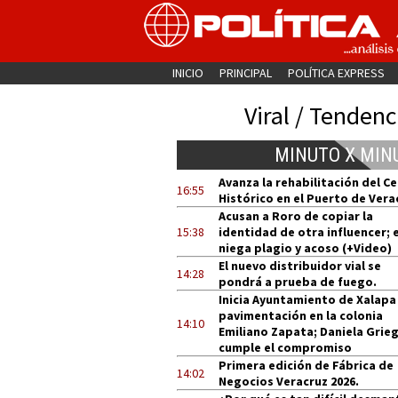
INICIO
PRINCIPAL
POLÍTICA EXPRESS
Viral / Tendenc
MINUTO X MIN
Avanza la rehabilitación del C
16:55
Histórico en el Puerto de Vera
Acusan a Roro de copiar la
15:38
identidad de otra influencer; e
niega plagio y acoso (+Video)
El nuevo distribuidor vial se
14:28
pondrá a prueba de fuego.
Inicia Ayuntamiento de Xalapa
pavimentación en la colonia
14:10
Emiliano Zapata; Daniela Grie
cumple el compromiso
Primera edición de Fábrica de
14:02
Negocios Veracruz 2026.