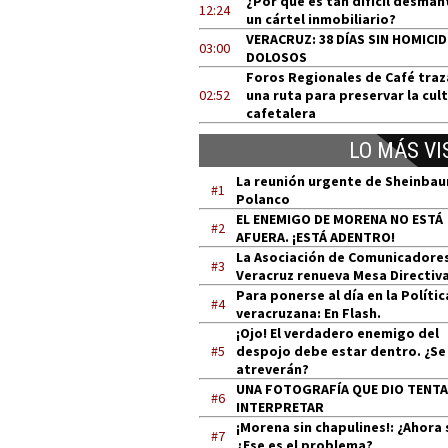
¿Por qué es tan difícil desman
12:24
un cártel inmobiliario?
VERACRUZ: 38 DÍAS SIN HOMICI
03:00
DOLOSOS
Foros Regionales de Café tra
02:52
una ruta para preservar la cul
cafetalera
LO MÁS VI
La reunión urgente de Sheinba
#1
Polanco
EL ENEMIGO DE MORENA NO ESTÁ
#2
AFUERA. ¡ESTÁ ADENTRO!
La Asociación de Comunicadore
#3
Veracruz renueva Mesa Directiv
Para ponerse al día en la Polític
#4
veracruzana: En Flash.
¡Ojo! El verdadero enemigo del
#5
despojo debe estar dentro. ¿Se
atreverán?
UNA FOTOGRAFÍA QUE DIO TENT
#6
INTERPRETAR
¡Morena sin chapulines!: ¿Ahora 
#7
¿Ese es el problema?