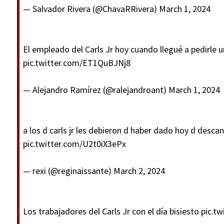
— Salvador Rivera (@ChavaRRivera)
March 1, 2024
El empleado del Carls Jr hoy cuando llegué a pedirle 
pic.twitter.com/ET1QuBJNj8
— Alejandro Ramírez (@ralejandroant)
March 1, 2024
a los d carls jr les debieron d haber dado hoy d des
pic.twitter.com/U2t0iX3ePx
— ‎rexi (@reginaissante)
March 2, 2024
Los trabajadores del Carls Jr con el día bisiesto
pic.t