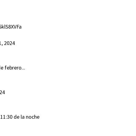
ISklS8XVFa
1, 2024
e febrero...
024
s 11:30 de la noche