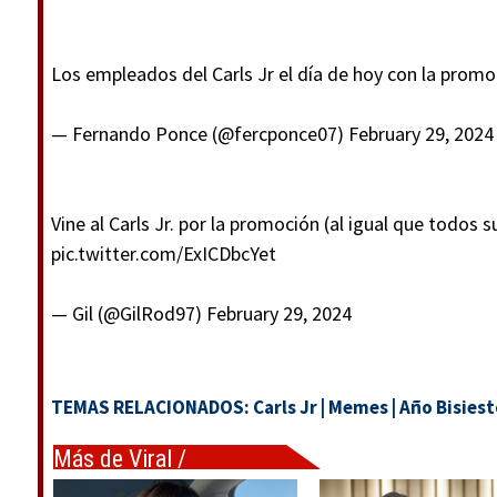
Los empleados del Carls Jr el día de hoy con la prom
— Fernando Ponce (@fercponce07)
February 29, 2024
Vine al Carls Jr. por la promoción (al igual que todos s
pic.twitter.com/ExICDbcYet
— Gil (@GilRod97)
February 29, 2024
TEMAS RELACIONADOS:
Carls Jr
|
Memes
|
Año Bisiest
Más de Viral /
Tendencias