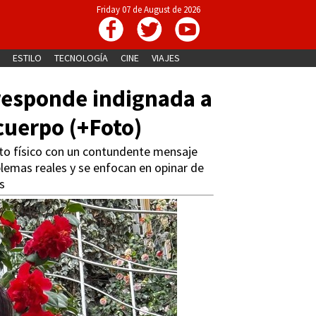
Friday 07 de August de 2026
ESTILO
TECNOLOGÍA
CINE
VIAJES
 responde indignada a
 cuerpo (+Foto)
cto físico con un contundente mensaje
lemas reales y se enfocan en opinar de
s