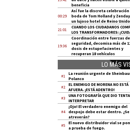
beneficia
Así fue la discreta celebración
00:29
boda de Tom Holland y Zenday
un lujoso hotel de Reino Unido
CUANDO LOS CIUDADANOS COM
21:01
LOS TRANSFORMADORES: ¡CUID
Coordinación entre fuerzas de
seguridad, decomisa más de 1
19:36
dosis de estupefacientes y
recuperan 18 vehículos
LO MÁS VI
La reunión urgente de Sheinba
#1
Polanco
EL ENEMIGO DE MORENA NO ESTÁ
#2
AFUERA. ¡ESTÁ ADENTRO!
UNA FOTOGRAFÍA QUE DIO TENT
#3
INTERPRETAR
¡Ojo! El verdadero enemigo del
#4
despojo debe estar dentro. ¿Se
atreverán?
El nuevo distribuidor vial se po
#5
a prueba de fuego.