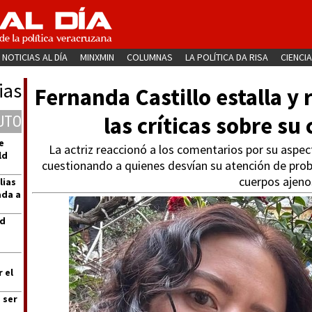
NOTICIAS AL DÍA
MINXMIN
COLUMNAS
LA POLÍTICA DA RISA
CIENCIA
ias
Fernanda Castillo estalla y
las críticas sobre su
UTO
e
La actriz reaccionó a los comentarios por su aspe
ld
cuestionando a quienes desvían su atención de prob
cuerpos ajeno
lias
ada a
ad
 el
 ser