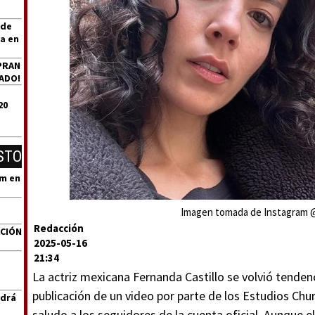
 de
a en
PRAN
ADO!
20
STO
um en
Imagen tomada de Instagram 
Redacción
ACIÓN
2025-05-16
21:34
La actriz mexicana Fernanda Castillo se volvió tendenc
publicación de un video por parte de los Estudios Chu
ndrá
saludo a los seguidores de la cuenta oficial. Aunque el