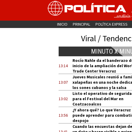
INICIO
PRINCIPAL
POLÍTICA EXPRESS
Viral / Tendenc
MINUTO X MIN
Rocío Nahle da el banderazo d
13:14
inicio de la ampliación del Wor
Trade Center Veracruz
Jueves Musicales reunió a fami
13:07
xalapeñas en una noche dedic
los sones cubanos y la salsa
Listo el operativo de segurid
13:02
para el Festival del Mar en
Coatzacoalcos
¿Y ahora qué? Lo que Veracruz
13:56
puede aprender para combatir
despojo
Cuando las encuestas dejan de
13:41
un dato y hacen visible a quien