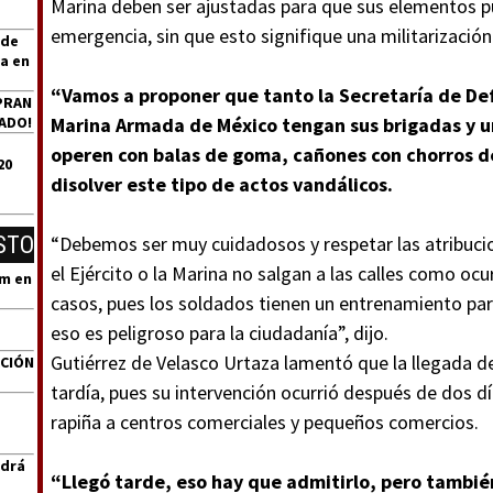
Marina deben ser ajustadas para que sus elementos pu
emergencia, sin que esto signifique una militarización
 de
a en
“Vamos a proponer que tanto la Secretaría de De
PRAN
ADO!
Marina Armada de México tengan sus brigadas y u
operen con balas de goma, cañones con chorros d
20
disolver este tipo de actos vandálicos.
STO
“Debemos ser muy cuidadosos y respetar las atribucio
el Ejército o la Marina no salgan a las calles como ocu
um en
casos, pues los soldados tienen un entrenamiento par
eso es peligroso para la ciudadanía”, dijo.
Gutiérrez de Velasco Urtaza lamentó que la llegada d
ACIÓN
tardía, pues su intervención ocurrió después de dos 
rapiña a centros comerciales y pequeños comercios.
ndrá
“Llegó tarde, eso hay que admitirlo, pero también