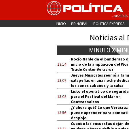
INICIO
PRINCIPAL
POLÍTICA EXPRESS
Noticias al 
MINUTO X MIN
Rocío Nahle da el banderazo d
13:14
inicio de la ampliación del Wor
Trade Center Veracruz
Jueves Musicales reunió a fami
13:07
xalapeñas en una noche dedic
los sones cubanos y la salsa
Listo el operativo de segurid
13:02
para el Festival del Mar en
Coatzacoalcos
¿Y ahora qué? Lo que Veracruz
13:56
puede aprender para combatir
despojo
Cuando las encuestas dejan de
13:41
un dato y hacen visible a quien