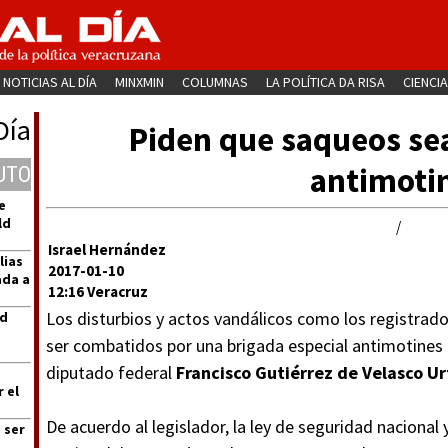
NOTICIAS AL DÍA
MINXMIN
COLUMNAS
LA POLÍTICA DA RISA
CIENCIA
Día
Piden que saqueos se
antimoti
UTO
e
ld
/
Israel Hernández
lias
2017-01-10
ada a
12:16 Veracruz
Los disturbios y actos vandálicos como los registrado
ad
ser combatidos por una brigada especial antimotines d
diputado federal
Francisco Gutiérrez de Velasco Ur
 el
De acuerdo al legislador, la ley de seguridad nacional y
 ser