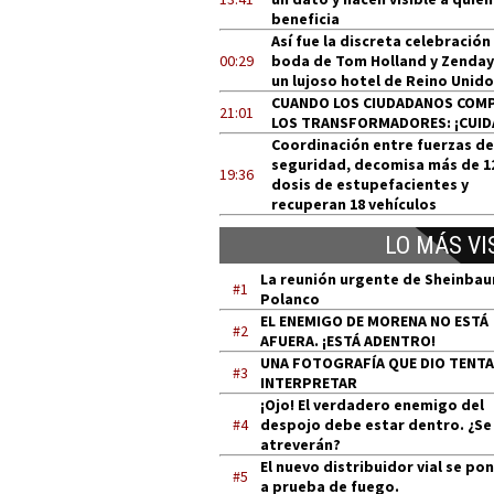
beneficia
Así fue la discreta celebración
00:29
boda de Tom Holland y Zenday
un lujoso hotel de Reino Unido
CUANDO LOS CIUDADANOS COM
21:01
LOS TRANSFORMADORES: ¡CUID
Coordinación entre fuerzas de
seguridad, decomisa más de 1
19:36
dosis de estupefacientes y
recuperan 18 vehículos
LO MÁS VI
La reunión urgente de Sheinba
#1
Polanco
EL ENEMIGO DE MORENA NO ESTÁ
#2
AFUERA. ¡ESTÁ ADENTRO!
UNA FOTOGRAFÍA QUE DIO TENT
#3
INTERPRETAR
¡Ojo! El verdadero enemigo del
#4
despojo debe estar dentro. ¿Se
atreverán?
El nuevo distribuidor vial se po
#5
a prueba de fuego.