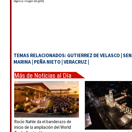
(Agencia imagen del golfo)
TEMAS RELACIONADOS:
GUTIERREZ DE VELASCO
|
SEN
MARINA
|
PEÑA NIETO
|
VERACRUZ
|
Más de Noticias al Día
Rocío Nahle da el banderazo de
inicio de la ampliación del World