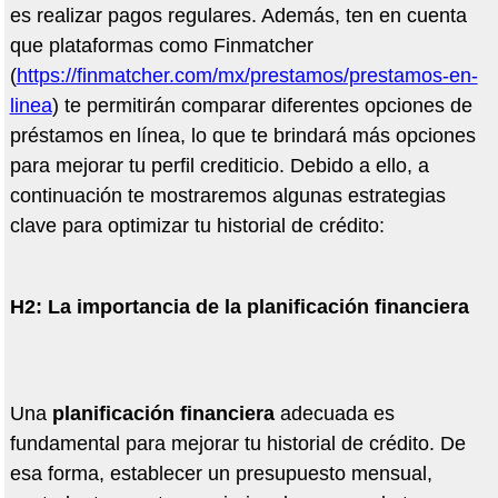
es realizar pagos regulares. Adem
á
s, ten en cuenta
que plataformas como Finmatcher
(
https://finmatcher.com/mx/prestamos/prestamos-en-
linea
) te permitir
á
n comparar diferentes opciones de
pr
é
stamos en l
í
nea, lo que te brindar
á
má
s opciones
para mejorar tu perfil crediticio. Debido a ello, a
continuaci
ó
n te mostraremos algunas estrategias
clave para optimizar tu historial de cr
é
dito:
H2: La importancia de la planificaci
ó
n financiera
Una
planificaci
ó
n financiera
adecuada es
fundamental para mejorar tu historial de cr
é
dito. De
esa forma, establecer un presupuesto mensual,