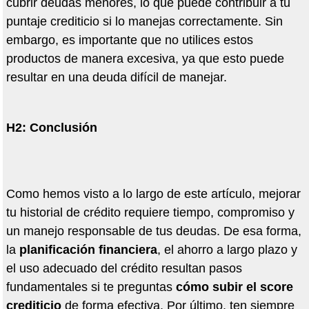
cubrir deudas menores, lo que puede contribuir a tu
puntaje crediticio si lo manejas correctamente. Sin
embargo, es importante que no utilices estos
productos de manera excesiva, ya que esto puede
resultar en una deuda dif
í
cil de manejar.
H2: Conclusi
ón
Como hemos visto a lo largo de este art
í
culo, mejorar
tu historial de cr
é
dito requiere tiempo, compromiso y
un manejo responsable de tus deudas. De esa forma,
la
planificaci
ó
n financiera
, el ahorro a largo plazo y
el uso adecuado del cr
é
dito resultan pasos
fundamentales si te preguntas
có
mo subir el score
crediticio
de forma efectiva. Por
ú
ltimo, ten siempre