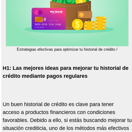
Estrategias efectivas para optimizar tu historial de crédito /
H1: Las mejores ideas para mejorar tu historial de
cr
é
dito mediante pagos regulares
Un buen historial de cr
é
dito es clave para tener
acceso a productos financieros con condiciones
favorables. Debido a ello, si est
á
s buscando mejorar tu
situaci
ó
n crediticia, uno de los m
é
todos m
á
s efectivos