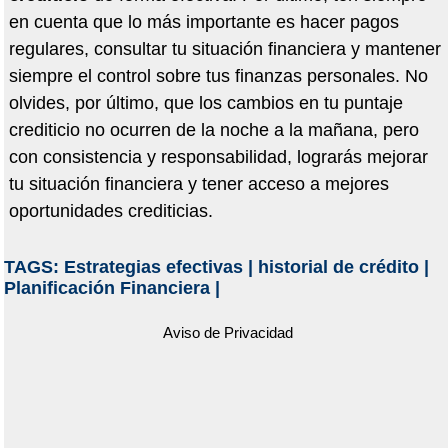
en cuenta que lo m
á
s importante es hacer pagos
regulares, consultar tu situaci
ó
n financiera y mantener
siempre el control sobre tus finanzas personales. No
olvides, por
ú
ltimo, que los cambios en tu puntaje
crediticio no ocurren de la noche a la mañana, pero
con consistencia y responsabilidad, lograr
á
s mejorar
tu situaci
ó
n financiera y tener acceso a mejores
oportunidades crediticias.
TAGS:
Estrategias efectivas
|
historial de crédito
|
Planificación Financiera
|
Aviso de Privacidad