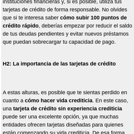
instituciones financieras y, si es posible, utiliza tus
tarjetas de cr
é
dito de forma responsable. No olvides
que si te interesa saber
có
mo subir 100 puntos de
cr
é
dito r
á
pido
, deber
í
as empezar por reducir el saldo
de tus deudas pendientes y evitar nuevos pr
é
stamos
que puedan sobrecargar tu capacidad de pago.
H2: La importancia de las tarjetas de cr
é
dito
A estas alturas, es posible que te sientas perdido en
cuanto a
có
mo hacer vida crediticia
. En este caso,
una
tarjeta de cr
é
dito sin experiencia crediticia
puede ser una excelente opci
ó
n, ya que muchas
entidades ofrecen tarjetas diseñadas para quienes
est
á
n comenzando su vida crediticia. De esa forma,