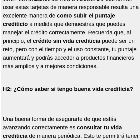
usar estas tarjetas de manera responsable resulta una
excelente manera de
como subir el puntaje
crediticio
a medida que demuestras que puedes
manejar el cr
é
dito correctamente. Recuerda que, al
principio, el
cr
é
dito sin vida crediticia
puede ser un
reto, pero con el tiempo y el uso constante, tu puntaje
aumentar
á
y podr
á
s acceder a productos financieros
m
á
s amplios y a mejores condiciones.
H2:
¿
Có
mo saber si tengo buena vida crediticia?
Una buena forma de asegurarte de que est
á
s
avanzando correctamente es
consultar tu vida
crediticia
de manera peri
ó
dica. Esto te permitir
á
tener