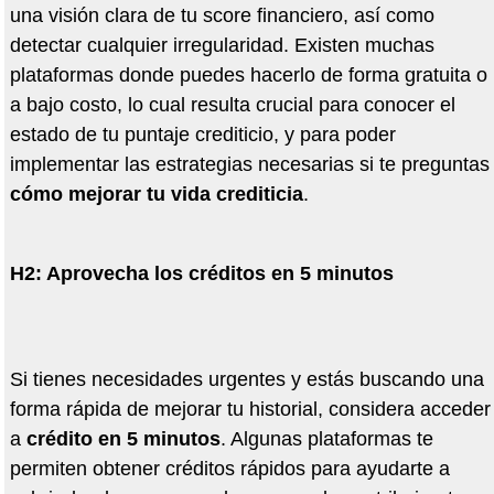
una visi
ó
n clara de tu score financiero, as
í
como
detectar cualquier irregularidad. Existen muchas
plataformas donde puedes hacerlo de forma gratuita o
a bajo costo, lo cual resulta crucial para conocer el
estado de tu puntaje crediticio, y para poder
implementar las estrategias necesarias si te preguntas
có
mo mejorar tu vida crediticia
.
H2: Aprovecha los cr
é
ditos en 5 minutos
Si tienes necesidades urgentes y est
á
s buscando una
forma r
á
pida de mejorar tu historial, considera acceder
a
cr
é
dito en 5 minutos
. Algunas plataformas te
permiten obtener cr
é
ditos r
á
pidos para ayudarte a