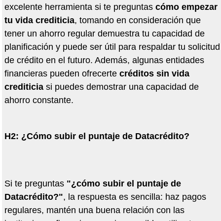
excelente herramienta si te preguntas
có
mo empezar
tu vida crediticia
, tomando en consideraci
ó
n que
tener un ahorro regular demuestra tu capacidad de
planificaci
ó
n y puede ser
ú
til para respaldar tu solicitud
de cr
é
dito en el futuro. Adem
á
s, algunas entidades
financieras pueden ofrecerte
cr
é
ditos sin vida
crediticia
si puedes demostrar una capacidad de
ahorro constante.
H2:
¿
Có
mo subir el puntaje de Datacr
é
dito?
Si te preguntas
"
¿
có
mo subir el puntaje de
Datacr
é
dito?"
, la respuesta es sencilla: haz pagos
regulares, mant
é
n una buena relaci
ó
n con las