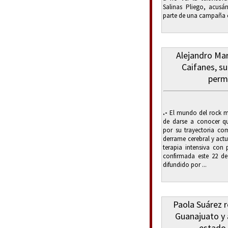
Salinas Pliego, acusá
parte de una campaña c
Alejandro Mar
Caifanes, su
perm
.-
El mundo del rock m
de darse a conocer q
por su trayectoria com
derrame cerebral y act
terapia intensiva con 
confirmada este 22 d
difundido por ...
Paola Suárez 
Guanajuato y 
estado 