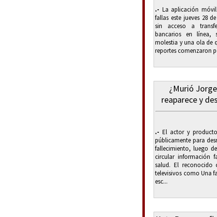
.-
La aplicación móvil
fallas este jueves 28 
sin acceso a transfe
bancarios en línea, 
molestia y una ola de q
reportes comenzaron po
¿Murió Jorge
reaparece y de
.-
El actor y producto
públicamente para desm
fallecimiento, luego d
circular información 
salud. El reconocido
televisivos como Una fa
esc...