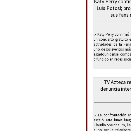
Katy Perry confi
Luis Potosí; pr
sus fans
.-
Katy Perry confirmó 
un concierto gratuito 
actividades de la Fer
uno de los eventos más
estadounidense compar
difundido en redes soci
TV Azteca r
denuncia inten
.-
La confrontación en
escaló este lunes lue
Claudia Sheinbaum, ll
a no ver la televisor