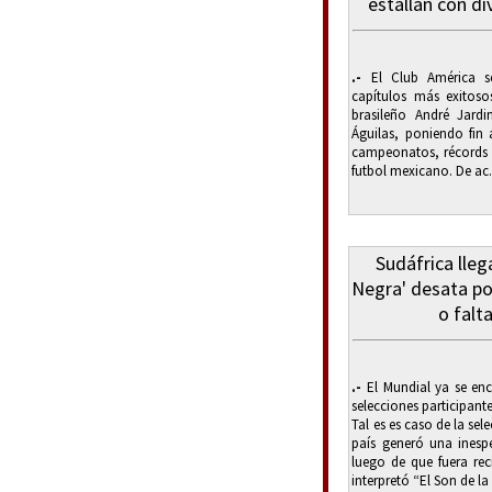
estallan con d
.-
El Club América se
capítulos más exitosos
brasileño André Jardi
Águilas, poniendo fin
campeonatos, récords y
futbol mexicano. De ac.
Sudáfrica lleg
Negra' desata po
o falt
.-
El Mundial ya se encu
selecciones participante
Tal es es caso de la sel
país generó una inespe
luego de que fuera re
interpretó “El Son de la .