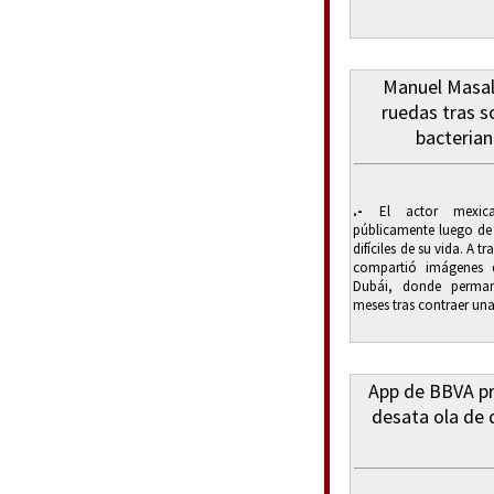
Manuel Masalv
ruedas tras s
bacterian
.-
El actor mexica
públicamente luego de
difíciles de su vida. A t
compartió imágenes 
Dubái, donde permane
meses tras contraer una 
App de BBVA pr
desata ola de