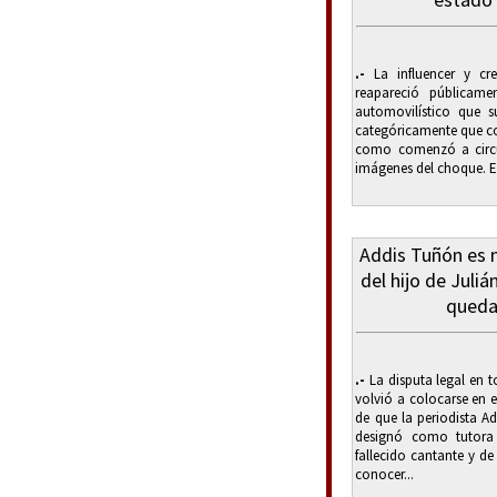
.-
La influencer y cr
reapareció públicame
automovilístico que 
categóricamente que co
como comenzó a circula
imágenes del choque. El
Addis Tuñón es 
del hijo de Juli
queda
.-
La disputa legal en t
volvió a colocarse en e
de que la periodista A
designó como tutora d
fallecido cantante y d
conocer...