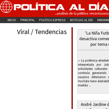
INICIO
PRINCIPAL
POLÍTICA EXPRESS
NOTICIAS AL DÍA
MINXMI
Viral / Tendencias
'La Niña Futb
desactiva coment
por tema 
.-
La polémica alrededor
interpretada por Ju
actividades culturale
continúa generando r
usuarios detectaron 
YouTube tiene deshabil
medida ...
André Jardine d