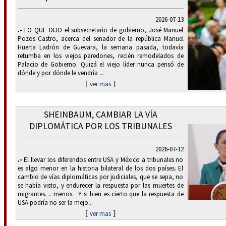
2026-07-13
.-
LO QUE DIJO el subsecretario de gobierno, José Manuel
Pozos Castro, acerca del senador de la república Manuel
Huerta Ladrón de Guevara, la semana pasada, todavía
retumba en los viejos paredones, recién remodelados de
Palacio de Gobierno. Quizá el viejo líder nunca pensó de
dónde y por dónde le vendría ...
[
]
ver mas
SHEINBAUM, CAMBIAR LA VÍA
DIPLOMÁTICA POR LOS TRIBUNALES
2026-07-12
.-
El llevar los diferendos entre USA y México a tribunales no
es algo menor en la historia bilateral de los dos países. El
cambio de vías diplomáticas por judiciales, que se sepa, no
se había visto, y endurecer la respuesta por las muertes de
migrantes… menos. Y si bien es cierto que la respuesta de
USA podría no ser la mejo...
[
]
ver mas