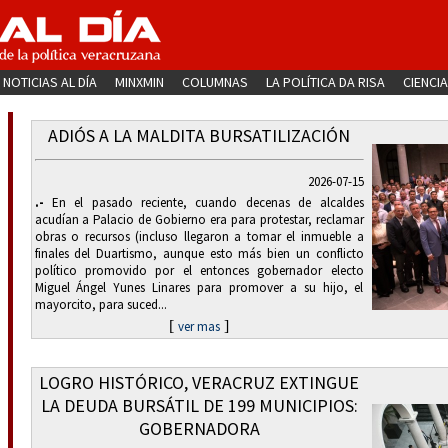
NOTICIAS AL DÍA
MINXMIN
COLUMNAS
LA POLÍTICA DA RISA
CIENCIA
ADIÓS A LA MALDITA BURSATILIZACIÓN
2026-07-15
.-
En el pasado reciente, cuando decenas de alcaldes
acudían a Palacio de Gobierno era para protestar, reclamar
obras o recursos (incluso llegaron a tomar el inmueble a
finales del Duartismo, aunque esto más bien un conflicto
político promovido por el entonces gobernador electo
Miguel Ángel Yunes Linares para promover a su hijo, el
mayorcito, para suced...
[
]
ver mas
LOGRO HISTÓRICO, VERACRUZ EXTINGUE
LA DEUDA BURSÁTIL DE 199 MUNICIPIOS:
GOBERNADORA