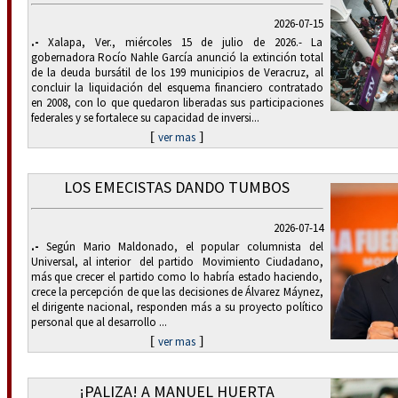
2026-07-15
.-
Xalapa, Ver., miércoles 15 de julio de 2026.- La
gobernadora Rocío Nahle García anunció la extinción total
de la deuda bursátil de los 199 municipios de Veracruz, al
concluir la liquidación del esquema financiero contratado
en 2008, con lo que quedaron liberadas sus participaciones
federales y se fortalece su capacidad de inversi...
[
]
ver mas
LOS EMECISTAS DANDO TUMBOS
2026-07-14
.-
Según Mario Maldonado, el popular columnista del
Universal, al interior del partido Movimiento Ciudadano,
más que crecer el partido como lo habría estado haciendo,
crece la percepción de que las decisiones de Álvarez Máynez,
el dirigente nacional, responden más a su proyecto político
personal que al desarrollo ...
[
]
ver mas
¡PALIZA! A MANUEL HUERTA