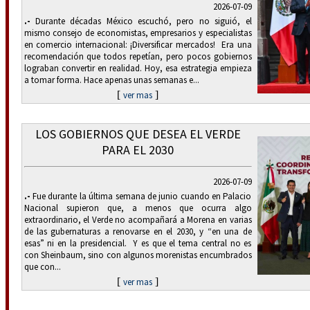
2026-07-09
.-
Durante décadas México escuchó, pero no siguió, el
mismo consejo de economistas, empresarios y especialistas
en comercio internacional: ¡Diversificar mercados! Era una
recomendación que todos repetían, pero pocos gobiernos
lograban convertir en realidad. Hoy, esa estrategia empieza
a tomar forma. Hace apenas unas semanas e...
[
]
ver mas
LOS GOBIERNOS QUE DESEA EL VERDE
PARA EL 2030
2026-07-09
.-
Fue durante la última semana de junio cuando en Palacio
Nacional supieron que, a menos que ocurra algo
extraordinario, el Verde no acompañará a Morena en varias
de las gubernaturas a renovarse en el 2030, y “en una de
esas” ni en la presidencial. Y es que el tema central no es
con Sheinbaum, sino con algunos morenistas encumbrados
que con...
[
]
ver mas