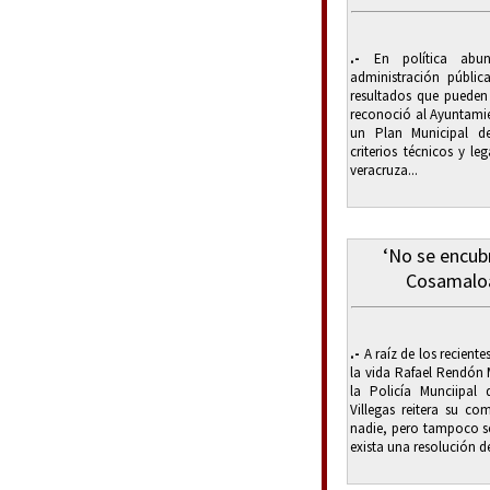
.-
En política abun
administración públi
resultados que pueden 
reconoció al Ayuntami
un Plan Municipal d
criterios técnicos y le
veracruza...
‘No se encubr
Cosamaloa
.-
A raíz de los recient
la vida Rafael Rendón 
la Policía Munciipal
Villegas reitera su c
nadie, pero tampoco se
exista una resolución de