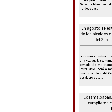
Pleno podría votar el 
Galván e Ixhuatlán del
no debe pas...
En agosto se es
de los alcaldes d
del Sures
.-
Comisión Instructor
una vez que le sea turn
enviarla al pleno: Ramó
Pérez Melo.- Será a m
cuando el pleno del Co
desafuero de lo...
Cosamaloapan, 
cumplieron c