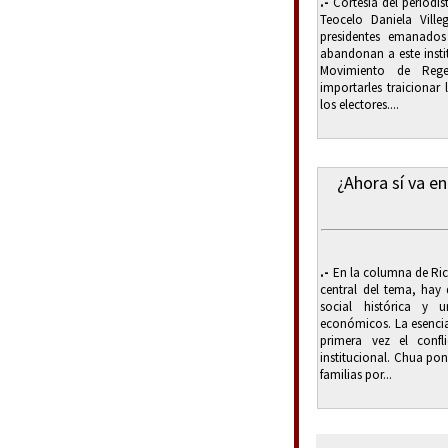
.-
Cortesía del periodis
Teocelo Daniela Vill
presidentes emanados
abandonan a este insti
Movimiento de Rege
importarles traicionar
los electores....
¿Ahora sí va en
.-
En la columna de Ric
central del tema, hay
social histórica y u
económicos. La esencia
primera vez el confl
institucional. Chua po
familias por...