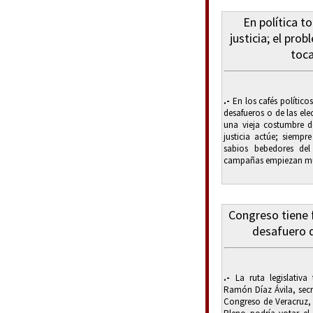
En política t
justicia; el pr
toca
.-
En los cafés político
desafueros o de las el
una vieja costumbre de
justicia actúe; siempr
sabios bebedores del
campañas empiezan muc
Congreso tiene f
desafuero 
.-
La ruta legislativa 
Ramón Díaz Ávila, secr
Congreso de Veracruz,