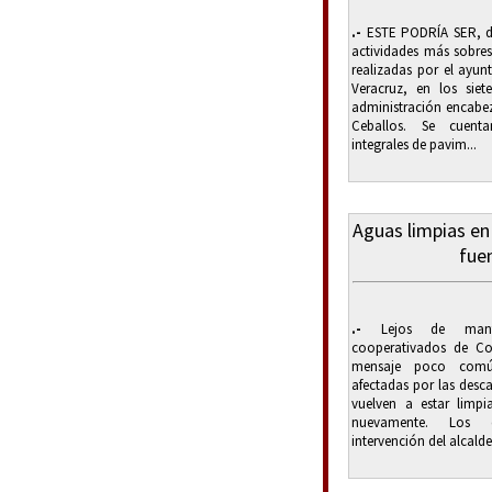
.-
ESTE PODRÍA SER, de
actividades más sobres
realizadas por el ayun
Veracruz, en los sie
administración encabez
Ceballos. Se cuent
integrales de pavim...
Aguas limpias en 
fue
.-
Lejos de manten
cooperativados de C
mensaje poco comú
afectadas por las desc
vuelven a estar limpi
nuevamente. Los co
intervención del alcalde