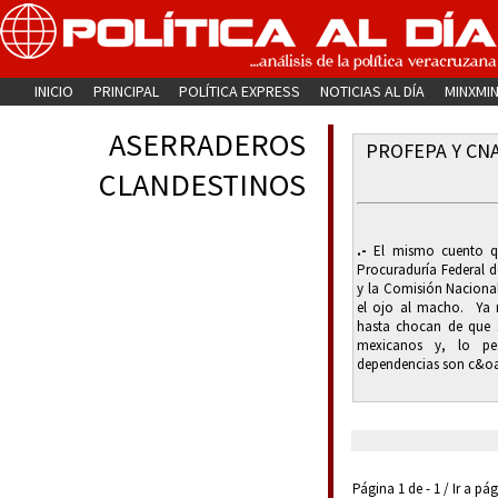
INICIO
PRINCIPAL
POLÍTICA EXPRESS
NOTICIAS AL DÍA
MINXMI
ASERRADEROS
PROFEPA Y CN
CLANDESTINOS
.-
El mismo cuento que
Procuraduría Federal 
y la Comisión Nacional
el ojo al macho. Ya 
hasta chocan de que s
mexicanos y, lo pe
dependencias son c&oa
Página 1 de - 1 / Ir a pá