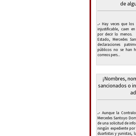
de alg
.-
Hay veces que los fu
injustificable, caen 
por decir lo menos. 
Estado, Mercedes San
declaraciones patri
públicos no se han h
correos pers...
¡Nombres, nom
sancionados o in
ad
.-
Aunque la Contralor
Mercedes Santoyo Dom
de una solicitud de in
ningún expediente por 
duartistas y yunistas, 