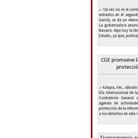
.-
Tal vez no es el cam
entrados en el segun
García, se da un relev
La gobernadora anunci
Navarro deja hoy la tit
Estado, ya que, partici
CGE promueve la 
protecció
.-
Xalapa, Ver., sábado 
Día Internacional de l
Contraloría General 
agenda de actividade
protección de la infor
a los derechos en esta m
Transparencia, r