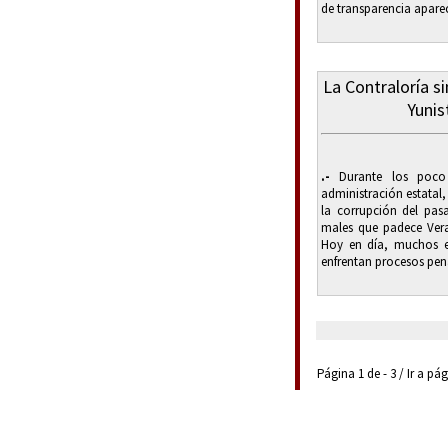
de transparencia aparec
La Contraloría s
Yunis
.-
Durante los poco
administración estatal
la corrupción del pa
males que padece Vera
Hoy en día, muchos ex
enfrentan procesos penal
Página 1 de - 3 / Ir a pá