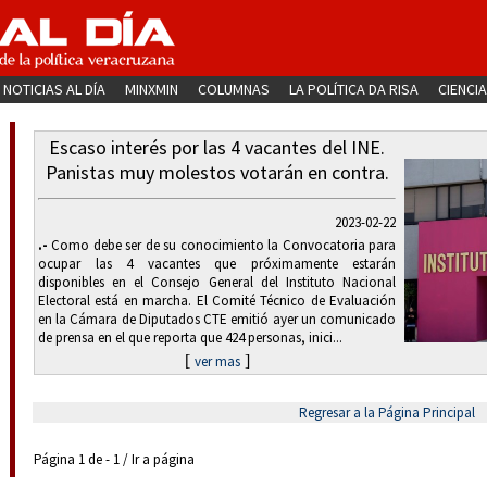
NOTICIAS AL DÍA
MINXMIN
COLUMNAS
LA POLÍTICA DA RISA
CIENCIA
Escaso interés por las 4 vacantes del INE.
Panistas muy molestos votarán en contra.
2023-02-22
.-
Como debe ser de su conocimiento la Convocatoria para
ocupar las 4 vacantes que próximamente estarán
disponibles en el Consejo General del Instituto Nacional
Electoral está en marcha. El Comité Técnico de Evaluación
en la Cámara de Diputados CTE emitió ayer un comunicado
de prensa en el que reporta que 424 personas, inici...
[
]
ver mas
Regresar a la Página Principal
Página 1 de - 1 / Ir a página