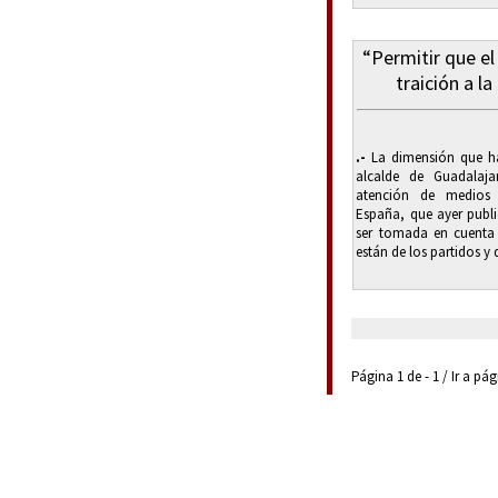
“Permitir que el
traición a la
.-
La dimensión que ha
alcalde de Guadalaja
atención de medios 
España, que ayer publi
ser tomada en cuenta
están de los partidos y 
Página 1 de - 1 / Ir a pá