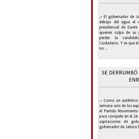
.-
El gobernador de Ja
debajo del agua el v
presidencial de Dante
quienes culpa de su 
perder la candidat
Ciudadano. Y es que el
no ...
SE DERRUMBÓ 
ENR
.-
Como un auténtico F
semana uno de los aspi
el Partido Movimient
para competir en el 24
aspiraciones de gob
gobernador de Jalisco E