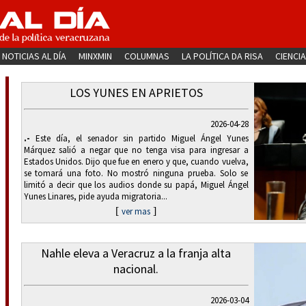
NOTICIAS AL DÍA
MINXMIN
COLUMNAS
LA POLÍTICA DA RISA
CIENCIA
LOS YUNES EN APRIETOS
2026-04-28
.-
Este día, el senador sin partido Miguel Ángel Yunes
Márquez salió a negar que no tenga visa para ingresar a
Estados Unidos. Dijo que fue en enero y que, cuando vuelva,
se tomará una foto. No mostró ninguna prueba. Solo se
limitó a decir que los audios donde su papá, Miguel Ángel
Yunes Linares, pide ayuda migratoria...
[
]
ver mas
Nahle eleva a Veracruz a la franja alta
nacional.
2026-03-04