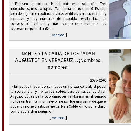
.-
Rubrum la coloca 4ª del país en desempeño. Tres
indicadores, mismo lugar. ¿Tendencia o momento? Escribir
bien de alguien en política a veces es difícil, pero cuando hay
narrativa y hay números de respaldo resulta fácil, la
conversación cambia y más cuando esos números que
expresan mejoría el an&a...
[
]
ver mas
NAHLE Y LA CAÍDA DE LOS “ADÁN
AUGUSTO” EN VERACRUZ…¡Nombres,
nombres!
2026-02-02
.-
En política, cuando se mueve una pieza central, el poder
se reordena… y no todos sobreviven. La salida de Adán
Augusto López de la coordinación de Morena en el Senado
no fue un trámite ni un relevo menor: fue una señal de que el
poder ya no se presta, se ejerce. Iván Calderón lo pone claro:
con Claudia Sheinbaum c...
[
]
ver mas