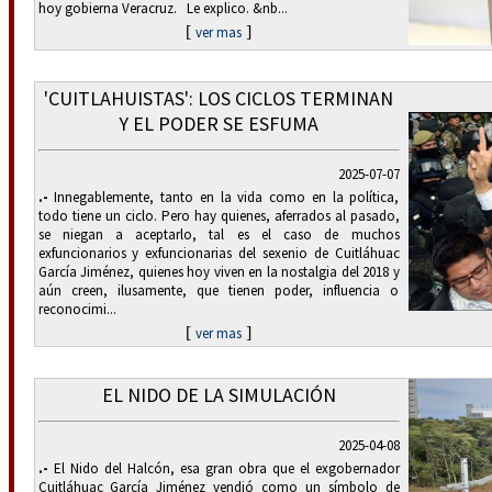
hoy gobierna Veracruz. Le explico. &nb...
[
]
ver mas
'CUITLAHUISTAS': LOS CICLOS TERMINAN
Y EL PODER SE ESFUMA
2025-07-07
.-
Innegablemente, tanto en la vida como en la política,
todo tiene un ciclo. Pero hay quienes, aferrados al pasado,
se niegan a aceptarlo, tal es el caso de muchos
exfuncionarios y exfuncionarias del sexenio de Cuitláhuac
García Jiménez, quienes hoy viven en la nostalgia del 2018 y
aún creen, ilusamente, que tienen poder, influencia o
reconocimi...
[
]
ver mas
EL NIDO DE LA SIMULACIÓN
2025-04-08
.-
El Nido del Halcón, esa gran obra que el exgobernador
Cuitláhuac García Jiménez vendió como un símbolo de