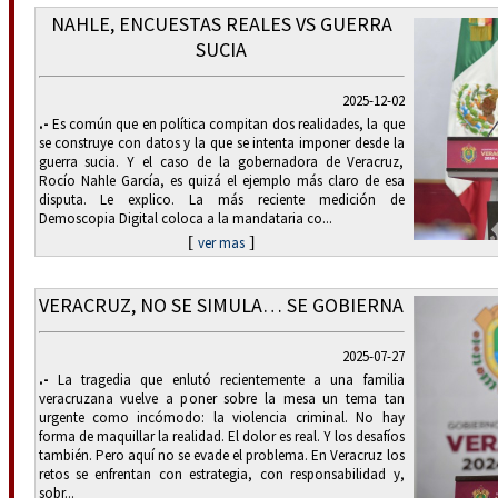
NAHLE, ENCUESTAS REALES VS GUERRA
SUCIA
2025-12-02
.-
Es común que en política compitan dos realidades, la que
se construye con datos y la que se intenta imponer desde la
guerra sucia. Y el caso de la gobernadora de Veracruz,
Rocío Nahle García, es quizá el ejemplo más claro de esa
disputa. Le explico. La más reciente medición de
Demoscopia Digital coloca a la mandataria co...
[
]
ver mas
VERACRUZ, NO SE SIMULA… SE GOBIERNA
2025-07-27
.-
La tragedia que enlutó recientemente a una familia
veracruzana vuelve a poner sobre la mesa un tema tan
urgente como incómodo: la violencia criminal. No hay
forma de maquillar la realidad. El dolor es real. Y los desafíos
también. Pero aquí no se evade el problema. En Veracruz los
retos se enfrentan con estrategia, con responsabilidad y,
sobr...