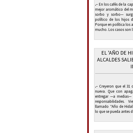
.-
En los cafés de la ca
mejor aromático del mu
sorbo y sorbo— surgi
político de los hijos
Porque en política los
mucho. Los casos son lo
EL 'AÑO DE H
ALCALDES SALI
.-
Creyeron que el 31 
nueva. Que con apaga
entregar —a medias— e
responsabilidades. 
llamado “Año de Hidalg
lo que se pueda antes de