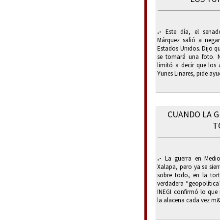
.-
Este día, el senad
Márquez salió a negar
Estados Unidos. Dijo q
se tomará una foto. 
limitó a decir que los
Yunes Linares, pide ayu
CUANDO LA G
T
.-
La guerra en Medio 
Xalapa, pero ya se sient
sobre todo, en la torti
verdadera “geopolítica
INEGI confirmó lo que 
la alacena cada vez m&