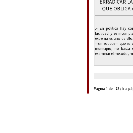
ERRADICAR LA
QUE OBLIGA 
.-
En política hay co
facilidad y se incumpl
extrema es uno de ello
—sin rodeos— que su ob
municipio, no basta 
examinar el método, medi
Página 1 de - 73 / Ir a p