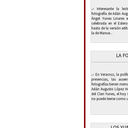
.-
Interesante la lec
fotografía de Adán Aug
Ángel Yunes Linares 
celebrada en el Ester
hasta de la versión edi
la de Manue...
LA F
.-
En Veracruz, la polí
presencias, las ause
fotografías tienen mens
Adán Augusto López Her
del Clan Yunes, el hoy
no puede leerse como un
LOS YU