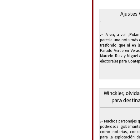
Ajustes 
.-
¡A ver, a ver! ¡Pida
parecía una nota más en
trasfondo que ni en l
Partido Verde en Vera
Marcelo Ruiz y Miguel
electorales para Coatep
Winckler, olvid
para destin
.-
Muchos personajes que
poderosos gobernant
como notarías, conces
para la explotación de