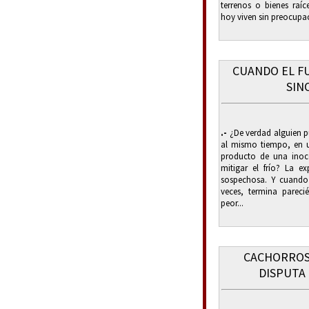
terrenos o bienes raí
hoy viven sin preocupac
CUANDO EL F
SIN
.-
¿De verdad alguien pu
al mismo tiempo, en u
producto de una inoc
mitigar el frío? La 
sospechosa. Y cuando 
veces, termina parec
peor...
CACHORROS
DISPUTA