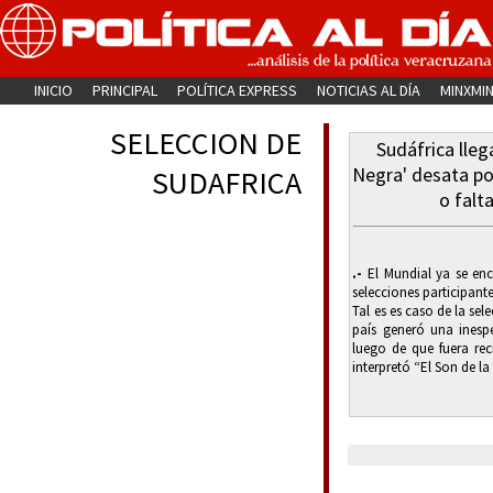
INICIO
PRINCIPAL
POLÍTICA EXPRESS
NOTICIAS AL DÍA
MINXMI
SELECCION DE
Sudáfrica lleg
Negra' desata po
SUDAFRICA
o falt
.-
El Mundial ya se encu
selecciones participante
Tal es es caso de la sel
país generó una inespe
luego de que fuera re
interpretó “El Son de la .