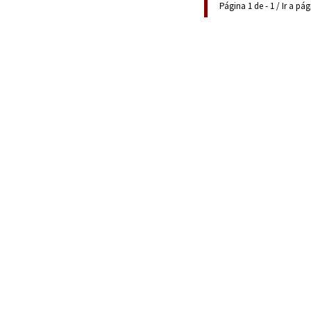
Página 1 de - 1 / Ir a pá