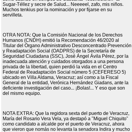
Sugar-Téllez y secre de Salud... Neeeeel, zafo, mis niños.
Muchos tenkius por la nominación y por fijarse en su
servilleta.
OTRA NOTA: Que la Comisión Nacional de los Derechos
Humanos (CNDH) emitió la Recomendación 46/2020 al
Titular del Órgano Administrativo Desconcentrado Prevención
y Readaptación Social (OADPRS) de la Secretaría de
Seguridad Ciudadana (SSC), José Ángel Ávila Pérez, por la
inadecuada atención y cuidados otorgados a una persona
privada de la libertad, quien perdió la vida en el Centro
Federal de Readaptación Social número 5 (CEFERESO 5)
ubicado en Villa Aldama, Veracruz; así como a la Fiscal
General de la entidad, Verónica Hernández Giadans, ante la
deficiente investigación del caso... ¡Bolas!... Y eso que son
del mismo equipo.
NOTA EXTRA: Que la regidora sexta del puerto de Veracruz,
María del Rosario Vera Vela, ya destapó a "Miguel Chiquito"
como candidato a alcalde por el puerto de Veracruz, ahora
que vieron que nomás no levanta la senadora Indira y mucho