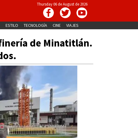
Thursday 06 de August de 2026
ESTILO
TECNOLOGÍA
CINE
VIAJES
inería de Minatitlán.
dos.