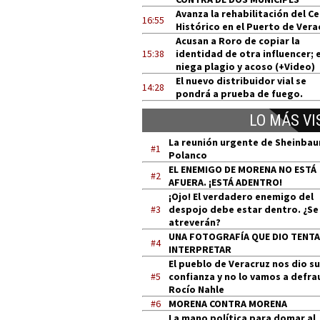
Avanza la rehabilitación del C
16:55
Histórico en el Puerto de Vera
Acusan a Roro de copiar la
15:38
identidad de otra influencer; e
niega plagio y acoso (+Video)
El nuevo distribuidor vial se
14:28
pondrá a prueba de fuego.
LO MÁS VI
La reunión urgente de Sheinba
#1
Polanco
EL ENEMIGO DE MORENA NO ESTÁ
#2
AFUERA. ¡ESTÁ ADENTRO!
¡Ojo! El verdadero enemigo del
#3
despojo debe estar dentro. ¿Se
atreverán?
UNA FOTOGRAFÍA QUE DIO TENT
#4
INTERPRETAR
El pueblo de Veracruz nos dio su
#5
confianza y no lo vamos a defra
Rocío Nahle
#6
MORENA CONTRA MORENA
La mano política para domar al