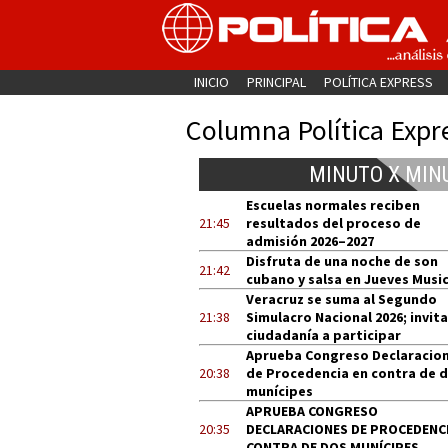
INICIO
PRINCIPAL
POLÍTICA EXPRESS
Columna Política Expr
MINUTO X MIN
Escuelas normales reciben
21:45
resultados del proceso de
admisión 2026–2027
Disfruta de una noche de son
21:42
cubano y salsa en Jueves Music
Veracruz se suma al Segundo
21:38
Simulacro Nacional 2026; invita
ciudadanía a participar
Aprueba Congreso Declaracio
20:38
de Procedencia en contra de 
munícipes
APRUEBA CONGRESO
20:35
DECLARACIONES DE PROCEDENCI
CONTRA DE DOS MUNÍCIPES