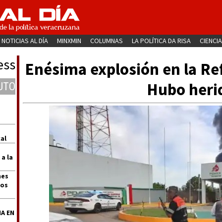
NOTICIAS AL DÍA
MINXMIN
COLUMNAS
LA POLÍTICA DA RISA
CIENCIA
ess
Enésima explosión en la Ref
Hubo heri
UTO
al
 a la
nes
dos
A EN