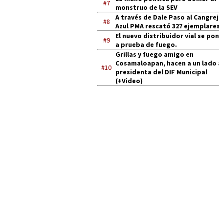
#7
monstruo de la SEV
A través de Dale Paso al Cangre
#8
Azul PMA rescató 327 ejemplares
El nuevo distribuidor vial se po
#9
a prueba de fuego.
Grillas y fuego amigo en
Cosamaloapan, hacen a un lado 
#10
presidenta del DIF Municipal
(+Video)