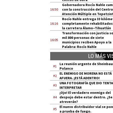
Gobernadora Rocío Nahle cum
16:50
con la construcción del Centro
Atención Múltiple en Tepetzin
Rocío Nahle entrega 33 kilóme
16:16
completamente rehabilitados
la carretera Álamo–Tihuatlán
Transformación con justicia so
mil 800 personas de siete
16:05
municipios reciben Apoyo a la
Palabra: Rocío Nahle
LO MÁS VI
La reunión urgente de Sheinba
#1
Polanco
EL ENEMIGO DE MORENA NO ESTÁ
#2
AFUERA. ¡ESTÁ ADENTRO!
UNA FOTOGRAFÍA QUE DIO TENT
#3
INTERPRETAR
¡Ojo! El verdadero enemigo del
#4
despojo debe estar dentro. ¿Se
atreverán?
El nuevo distribuidor vial se po
#5
a prueba de fuego.