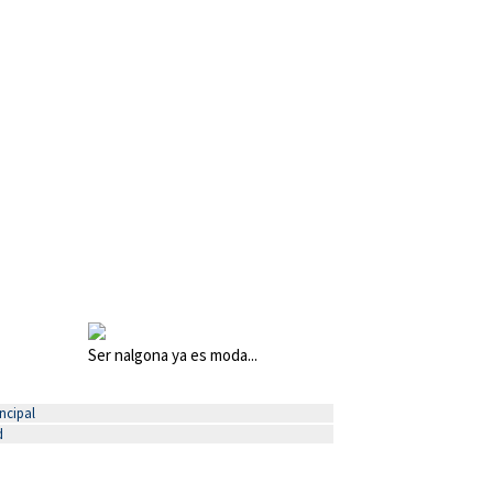
Ser nalgona ya es moda...
ncipal
d