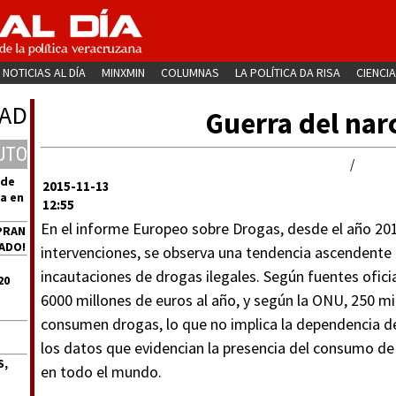
NOTICIAS AL DÍA
MINXMIN
COLUMNAS
LA POLÍTICA DA RISA
CIENCIA
PAD
Guerra del nar
UTO
/
 de
2015-11-13
a en
12:55
En el informe Europeo sobre Drogas, desde el año 2011
PRAN
ADO!
intervenciones, se observa una tendencia ascendente 
incautaciones de drogas ilegales. Según fuentes ofici
20
6000 millones de euros al año, y según la ONU, 250 m
consumen drogas, lo que no implica la dependencia d
los datos que evidencian la presencia del consumo de
S,
en todo el mundo.