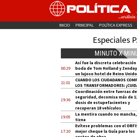
INICIO
PRINCIPAL
POLÍTICA EXPRESS
Especiales 
MINUTO X MIN
Así fue la discreta celebración
00:29
boda de Tom Holland y Zenday
un lujoso hotel de Reino Unido
CUANDO LOS CIUDADANOS COM
21:01
LOS TRANSFORMADORES: ¡CUID
Coordinación entre fuerzas de
seguridad, decomisa más de 1
19:36
dosis de estupefacientes y
recuperan 18 vehículos
La mentira cuando no mancha,
19:05
tizna
Evítese problemas con el ORFI
17:20
mejor cheque la Guía para los
costos de obra