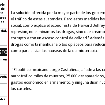
ple
 de
La solución ofrecida por la mayor parte de los gobiern
tla
tros
el tráfico de estas sustancias. Pero estas medidas h
 de
social, como explica el economista de Harvard Jeffrey
cial,
represión, no eliminamos las drogas, sino que creamo
corrupto y con un escaso control de calidad." Además 
drogas como la marihuana o los opiáceos para reducir
como para aliviar las náuseas de la quimioterapia.
STO
um en
"El político mexicano Jorge Castañeda, añade a las co
narcotráfico miles de muertes, 25.000 desaparecidos,
ACIÓN
gastos económico en armamento, y ninguna disminuc
los cárteles.
ndrá