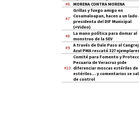
#6
MORENA CONTRA MORENA
Grillas y fuego amigo en
Cosamaloapan, hacen a un lado 
#7
presidenta del DIF Municipal
(+Video)
La mano política para domar al
#8
monstruo de la SEV
A través de Dale Paso al Cangre
#9
Azul PMA rescató 327 ejemplares
Comité para Fomento y Protecc
Pecuaria de Veracruz pide
#10
diferenciar moscas estériles de
estériles… y comentarios se sa
de control