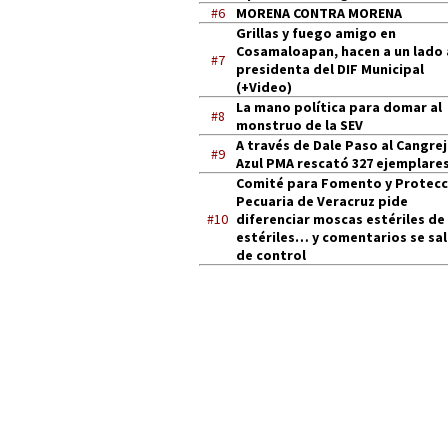
#6
MORENA CONTRA MORENA
Grillas y fuego amigo en
Cosamaloapan, hacen a un lado 
#7
presidenta del DIF Municipal
(+Video)
La mano política para domar al
#8
monstruo de la SEV
A través de Dale Paso al Cangre
#9
Azul PMA rescató 327 ejemplares
Comité para Fomento y Protecc
Pecuaria de Veracruz pide
#10
diferenciar moscas estériles de
estériles… y comentarios se sa
de control