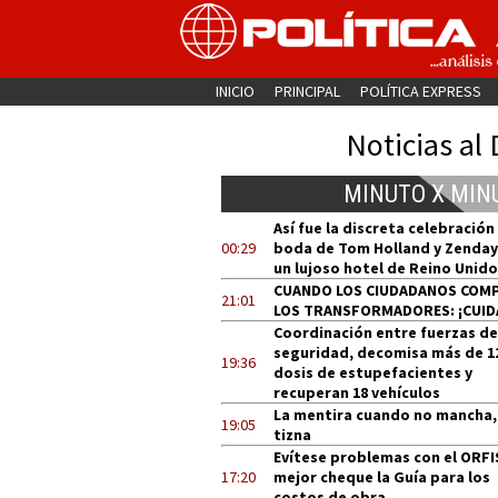
INICIO
PRINCIPAL
POLÍTICA EXPRESS
Noticias al 
MINUTO X MIN
Así fue la discreta celebración
00:29
boda de Tom Holland y Zenday
un lujoso hotel de Reino Unido
CUANDO LOS CIUDADANOS COM
21:01
LOS TRANSFORMADORES: ¡CUID
Coordinación entre fuerzas de
seguridad, decomisa más de 1
19:36
dosis de estupefacientes y
recuperan 18 vehículos
La mentira cuando no mancha,
19:05
tizna
Evítese problemas con el ORFI
17:20
mejor cheque la Guía para los
costos de obra