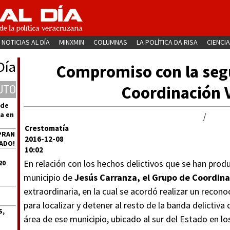
NOTICIAS AL DÍA
MINXMIN
COLUMNAS
LA POLÍTICA DA RISA
CIENCIA
Día
Compromiso con la seg
Coordinación 
UTO
 de
a en
/
Crestomatía
PRAN
2016-12-08
ADO!
10:02
En relación con los hechos delictivos que se han prod
20
municipio de
Jesús Carranza, el Grupo de Coordina
extraordinaria, en la cual se acordó realizar un recon
para localizar y detener al resto de la banda delictiva
S,
área de ese municipio, ubicado al sur del Estado en l