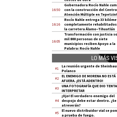
Gobernadora Rocío Nahle cum
16:50
con la construcción del Centro
Atención Múltiple en Tepetzin
Rocío Nahle entrega 33 kilóme
16:16
completamente rehabilitados
la carretera Álamo–Tihuatlán
Transformación con justicia so
mil 800 personas de siete
16:05
municipios reciben Apoyo a la
Palabra: Rocío Nahle
LO MÁS VI
La reunión urgente de Sheinba
#1
Polanco
EL ENEMIGO DE MORENA NO ESTÁ
#2
AFUERA. ¡ESTÁ ADENTRO!
UNA FOTOGRAFÍA QUE DIO TENT
#3
INTERPRETAR
¡Ojo! El verdadero enemigo del
#4
despojo debe estar dentro. ¿Se
atreverán?
El nuevo distribuidor vial se po
#5
a prueba de fuego.