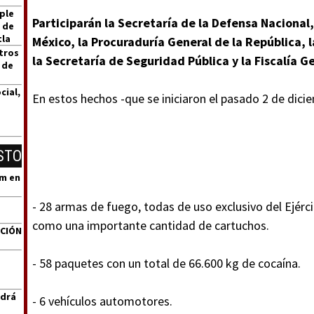
ple
Participarán la Secretaría de la Defensa Nacional
 de
tla
México, la Procuraduría General de la República, l
tros
la Secretaría de Seguridad Pública y la Fiscalía 
 de
cial,
En estos hechos -que se iniciaron el pasado 2 de dici
STO
um en
- 28 armas de fuego, todas de uso exclusivo del Ejérc
como una importante cantidad de cartuchos.
ACIÓN
- 58 paquetes con un total de 66.600 kg de cocaína.
ndrá
- 6 vehículos automotores.