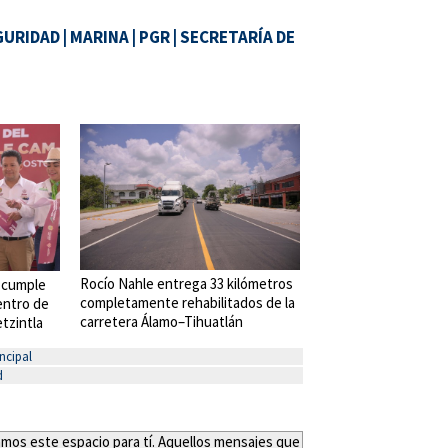
GURIDAD
|
MARINA
|
PGR
|
SECRETARÍA DE
Rocío Nahle entrega 33 kilómetros
 cumple
completamente rehabilitados de la
entro de
carretera Álamo–Tihuatlán
tzintla
ncipal
d
eamos este espacio para tí. Aquellos mensajes que