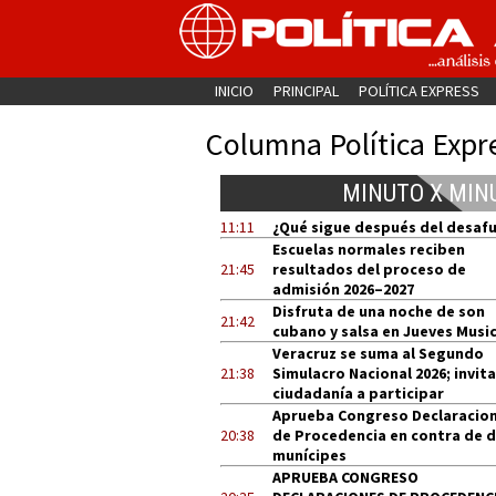
INICIO
PRINCIPAL
POLÍTICA EXPRESS
Columna Política Expr
MINUTO X MIN
11:11
¿Qué sigue después del desaf
Escuelas normales reciben
21:45
resultados del proceso de
admisión 2026–2027
Disfruta de una noche de son
21:42
cubano y salsa en Jueves Music
Veracruz se suma al Segundo
21:38
Simulacro Nacional 2026; invita
ciudadanía a participar
Aprueba Congreso Declaracio
20:38
de Procedencia en contra de 
munícipes
APRUEBA CONGRESO