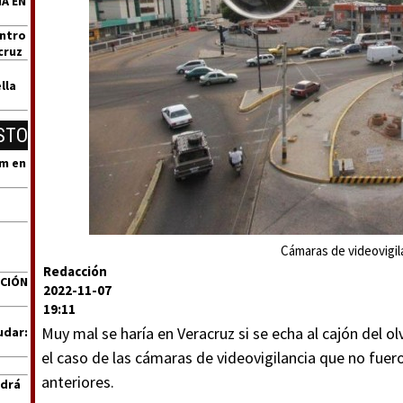
A EN
entro
cruz
lla
STO
um en
Cámaras de videovigila
Redacción
ACIÓN
2022-11-07
19:11
Muy mal se haría en Veracruz si se echa al cajón del ol
udar:
el caso de las cámaras de videovigilancia que no fuer
anteriores.
ndrá