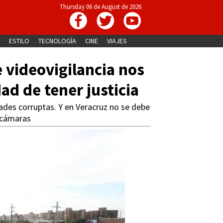
Thursday 06 de August de 2026
ESTILO
TECNOLOGÍA
CINE
VIAJES
e videovigilancia nos
ad de tener justicia
des corruptas. Y en Veracruz no se debe
s cámaras