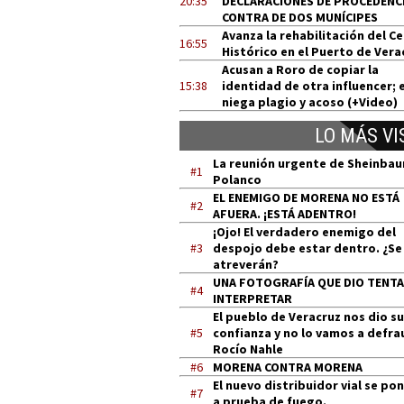
20:35
DECLARACIONES DE PROCEDENCI
CONTRA DE DOS MUNÍCIPES
Avanza la rehabilitación del C
16:55
Histórico en el Puerto de Vera
Acusan a Roro de copiar la
15:38
identidad de otra influencer; e
niega plagio y acoso (+Video)
LO MÁS VI
La reunión urgente de Sheinba
#1
Polanco
EL ENEMIGO DE MORENA NO ESTÁ
#2
AFUERA. ¡ESTÁ ADENTRO!
¡Ojo! El verdadero enemigo del
#3
despojo debe estar dentro. ¿Se
atreverán?
UNA FOTOGRAFÍA QUE DIO TENT
#4
INTERPRETAR
El pueblo de Veracruz nos dio su
#5
confianza y no lo vamos a defra
Rocío Nahle
#6
MORENA CONTRA MORENA
El nuevo distribuidor vial se po
#7
a prueba de fuego.