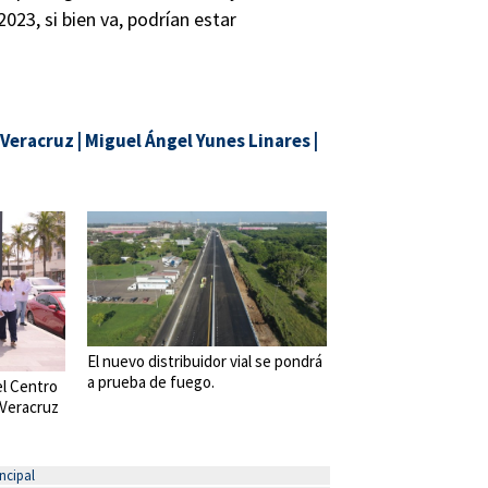
23, si bien va, podrían estar
Veracruz
|
Miguel Ángel Yunes Linares
|
El nuevo distribuidor vial se pondrá
a prueba de fuego.
el Centro
 Veracruz
ncipal