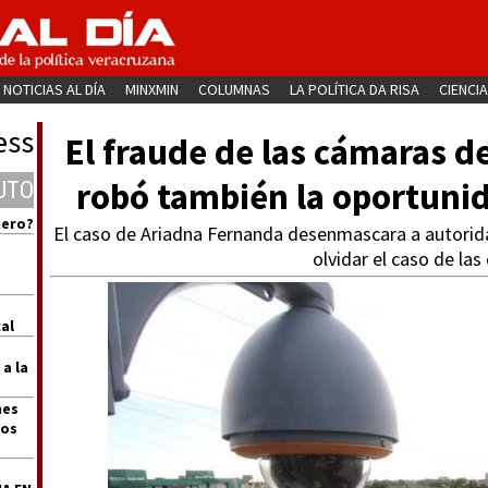
NOTICIAS AL DÍA
MINXMIN
COLUMNAS
LA POLÍTICA DA RISA
CIENCIA
ess
El fraude de las cámaras d
robó también la oportunid
UTO
uero?
El caso de Ariadna Fernanda desenmascara a autorida
olvidar el caso de la
al
 a la
nes
dos