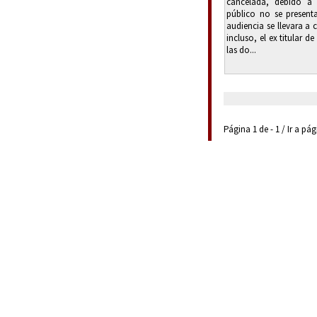
cancelada, debido a 
público no se present
audiencia se llevara a 
incluso, el ex titular d
las do...
Página 1 de - 1 / Ir a pá