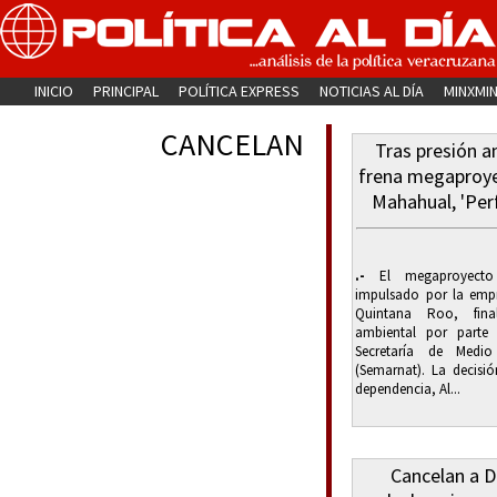
INICIO
PRINCIPAL
POLÍTICA EXPRESS
NOTICIAS AL DÍA
MINXMI
CANCELAN
Tras presión 
frena megaproye
Mahahual, 'Per
.-
El megaproyecto t
impulsado por la emp
Quintana Roo, fina
ambiental por parte 
Secretaría de Medi
(Semarnat). La decisió
dependencia, Al...
Cancelan a D