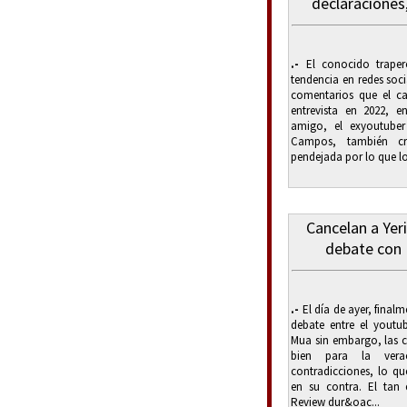
declaraciones,
.-
El conocido traper
tendencia en redes soc
comentarios que el c
entrevista en 2022, 
amigo, el exyoutuber
Campos, también cri
pendejada por lo que lo 
Cancelan a Yer
debate con 
.-
El día de ayer, final
debate entre el youtub
Mua sin embargo, las c
bien para la vera
contradicciones, lo qu
en su contra. El tan 
Review dur&oac...