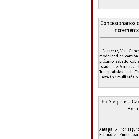
Concesionarios d
incremento
.-
Veracruz, Ver.- Conce
modalidad de camión 
próximo sábado cobra
estado de Veracruz. 
Transportistas del E
Castelán Crivelli señaló 
En Suspenso Can
Berm
Xalapa .-
Por segund
Bermúdez Zurita pa