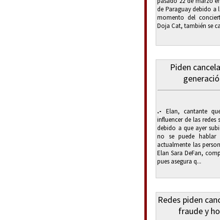
pasado 22 de marzo en e
de Paraguay debido a la
momento del conciert
Doja Cat, también se ca
Piden cancela
generación
.-
Elan, cantante que
influencer de las redes
debido a que ayer subi
no se puede hablar
actualmente las person
Elan Sara DeFan, compa
pues asegura q...
Redes piden canc
fraude y h