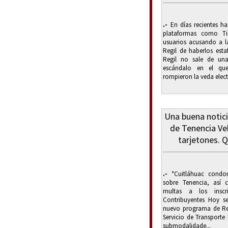
.-
En días recientes ha
plataformas como T
usuarios acusando a la
Regil de haberlos est
Regil no sale de una
escándalo en el qu
rompieron la veda electo
Una buena notici
de Tenencia Ve
tarjetones. Q
.-
*Cuitláhuac condon
sobre Tenencia, así 
multas a los inscr
Contribuyentes Hoy se
nuevo programa de Reg
Servicio de Transporte
submodalidade...