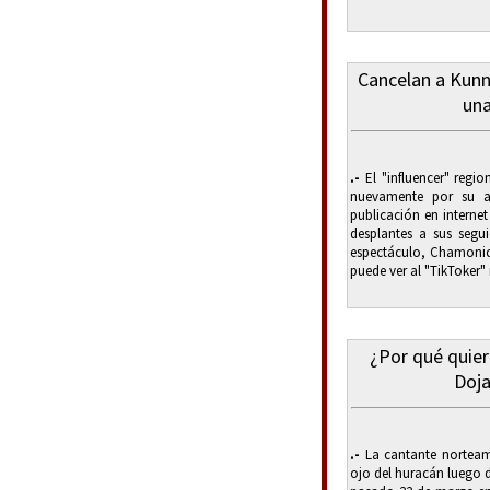
Cancelan a Kunn
una
.-
El "influencer" regi
nuevamente por su 
publicación en interne
desplantes a sus segu
espectáculo, Chamonic3
puede ver al "TikToker"
¿Por qué quier
Doja
.-
La cantante norteam
ojo del huracán luego d