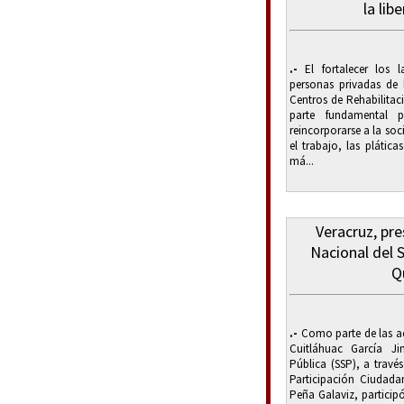
la lib
.-
El fortalecer los l
personas privadas de l
Centros de Rehabilitac
parte fundamental 
reincorporarse a la so
el trabajo, las plática
má...
Veracruz, pre
Nacional del 
Q
.-
Como parte de las a
Cuitláhuac García Ji
Pública (SSP), a travé
Participación Ciudada
Peña Galaviz, participó