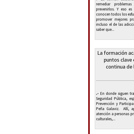
remediar problemas
prevenirlos. Y eso e
conocen todos los esfu
promover mejores prá
incluso el de las adic
saber que...
La formación aca
puntos clave 
continua de 
.-
En donde siguen tra
Seguridad Pública, esp
Prevención y Particip
Peña Galaviz. Allí, a
atención a personas pri
culturales,...