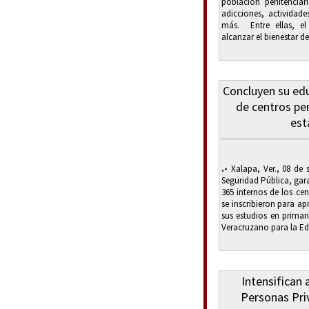
población penitenciar
adicciones, actividad
más. Entre ellas, el
alcanzar el bienestar d
Concluyen su edu
de centros pen
est
.-
Xalapa, Ver., 08 de s
Seguridad Pública, gara
365 internos de los ce
se inscribieron para ap
sus estudios en primari
Veracruzano para la Edu
Intensifican 
Personas Pri