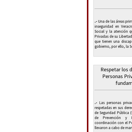
.-
Una de las áreas prim
inseguridad en Veracr
Social y la atención q
Privadas de su Libertad
que tienen una discapa
gobierno, por ello, la Se
Respetar los 
Personas Priv
fundam
.-
Las personas privad
respetadas en sus dere
de Seguridad Pública (
de Prevención y R
coordinación con el Po
llevaron a cabo de man