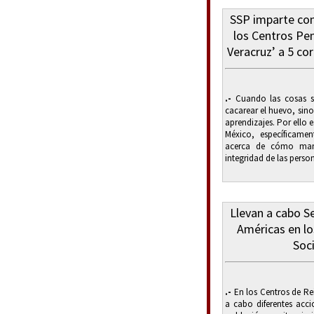
SSP imparte co
los Centros Pen
Veracruz’ a 5 co
.-
Cuando las cosas se
cacarear el huevo, sino
aprendizajes. Por ello 
México, específicame
acerca de cómo mante
integridad de las person
Llevan a cabo S
Américas en lo
Soci
.-
En los Centros de Rei
a cabo diferentes acci