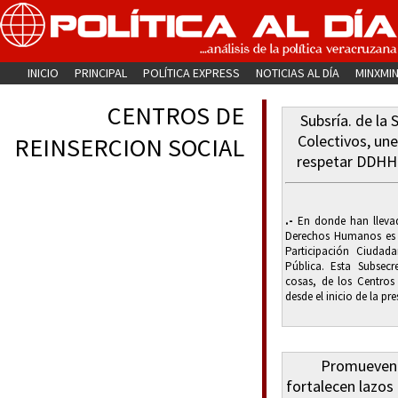
INICIO
PRINCIPAL
POLÍTICA EXPRESS
NOTICIAS AL DÍA
MINXMI
CENTROS DE
Subsría. de la
Colectivos, unen
REINSERCION SOCIAL
respetar DDHH
.-
En donde han llevad
Derechos Humanos es e
Participación Ciudad
Pública. Esta Subsecr
cosas, de los Centros 
desde el inicio de la pr
Promueven i
fortalecen lazos