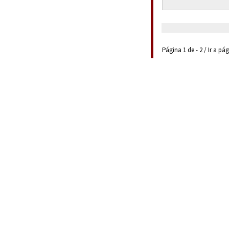
Página 1 de - 2 / Ir a pá