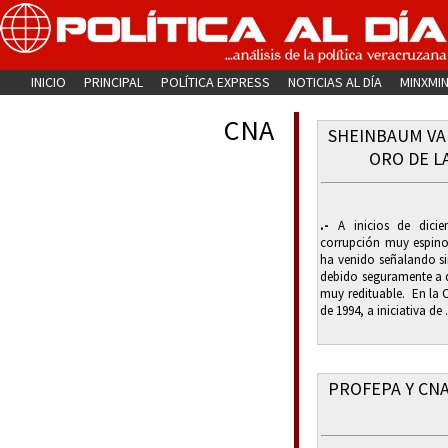
INICIO
PRINCIPAL
POLÍTICA EXPRESS
NOTICIAS AL DÍA
MINXMI
CNA
SHEINBAUM VA
ORO DE L
.-
A inicios de dicie
corrupción muy espin
ha venido señalando sin
debido seguramente a q
muy redituable. En la 
de 1994, a iniciativa de .
PROFEPA Y CN