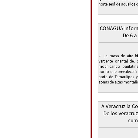
norte será de aquellos 
CONAGUA informa
De 6 a
.-
La masa de aire fr
vertiente oriental del
modificando paulatina
por lo que prevalecerá
parte de Tamaulipas y
zonas de altas montaña
A Veracruz la C
De los veracr
cump