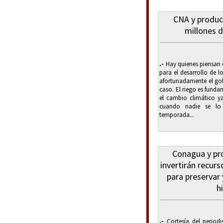
CNA y product
millones d
.-
Hay quienes piensan q
para el desarrollo de l
afortunadamente el go
caso. El riego es fund
el cambio climático ya 
cuando nadie se lo
temporada...
Conagua y pr
invertirán recur
para preservar 
h
.-
Cortesía del periodi