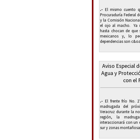
.-
El mismo cuento que
Procuraduría Federal 
y la Comisión Nacional
el ojo al macho. Ya 
hasta chocan de que s
mexicanos y, lo pe
dependencias son c&oa
Aviso Especial d
Agua y Protecció
con el 
.-
El frente frío No. 2
madrugada del próx
Veracruz durante la n
región, la madrug
interaccionará con un 
sur y zonas montañosas