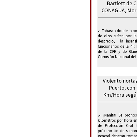
Bartlett de 
CONAGUA, Moren
.-
Tabasco donde la pol
de ellos sufren por l
desprecio, la insens
funcionarios de la 4T: 
de la CFE y de Blanc
Comisión Nacional del A
Violento norta
Puerto, con
Km/Hora según 
.-
¡Nanita! Se pronost
kilómetros por hora en
de Protección Civil 
próximo fin de seman
general deberán tomar