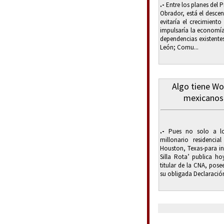
.-
Entre los planes del 
Obrador, está el descen
evitaría el crecimient
impulsaría la economía 
dependencias existente
León; Comu...
Algo tiene Wo
mexicanos 
.-
Pues no solo a los 
millonario residenci
Houston, Texas-para inv
Silla Rota’ publica h
titular de la CNA, pos
su obligada Declaración