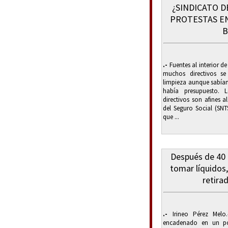
¿SINDICATO D
PROTESTAS EN
B
.-
Fuentes al interior d
muchos directivos se
limpieza aunque sabían
había presupuesto. 
directivos son afines 
del Seguro Social (SNT
que ...
Después de 40 d
tomar líquidos
retira
.-
Irineo Pérez Melo
encadenado en un po