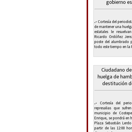
gobierno es
.-
Cortesía del periodist
de mantener una huelga
estatales le resuelv
Ricardo Ordóñez Jere
poste del alumbrado pú
todo este tiempo en la P
Ciudadano de
huelga de hambr
destitución 
.-
Cortesía del perio
represalias que sufr
municipio de Costepe
Enrique, se pondrá en 
Plaza Sebastián Lerdo
partir de las 12:00 ho