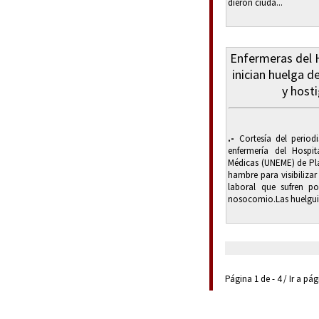
dieron ciuda...
Enfermeras del 
inician huelga 
y host
.-
Cortesía del periodi
enfermería del Hospi
Médicas (UNEME) de Pla
hambre para visibiliza
laboral que sufren po
nosocomio.Las huelguis
Página 1 de - 4 / Ir a pá