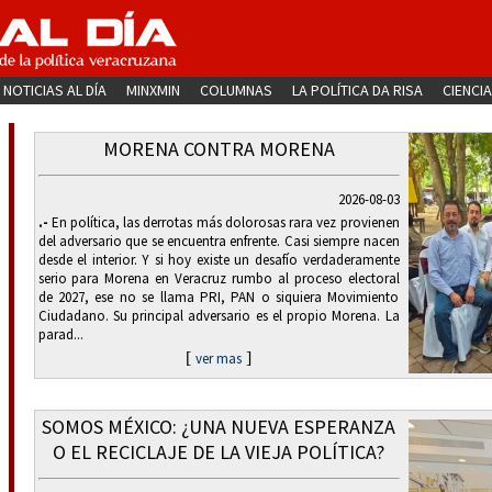
NOTICIAS AL DÍA
MINXMIN
COLUMNAS
LA POLÍTICA DA RISA
CIENCIA
MORENA CONTRA MORENA
2026-08-03
.-
En política, las derrotas más dolorosas rara vez provienen
del adversario que se encuentra enfrente. Casi siempre nacen
desde el interior. Y si hoy existe un desafío verdaderamente
serio para Morena en Veracruz rumbo al proceso electoral
de 2027, ese no se llama PRI, PAN o siquiera Movimiento
Ciudadano. Su principal adversario es el propio Morena. La
parad...
[
]
ver mas
SOMOS MÉXICO: ¿UNA NUEVA ESPERANZA
O EL RECICLAJE DE LA VIEJA POLÍTICA?