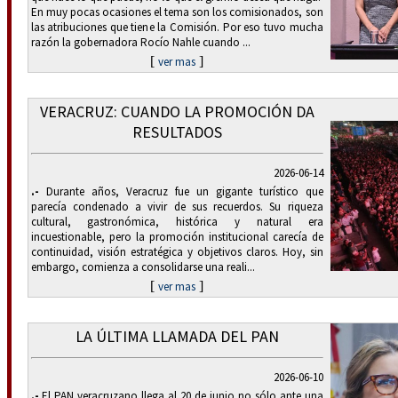
En muy pocas ocasiones el tema son los comisionados, son
las atribuciones que tiene la Comisión. Por eso tuvo mucha
razón la gobernadora Rocío Nahle cuando ...
[
]
ver mas
VERACRUZ: CUANDO LA PROMOCIÓN DA
RESULTADOS
2026-06-14
.-
Durante años, Veracruz fue un gigante turístico que
parecía condenado a vivir de sus recuerdos. Su riqueza
cultural, gastronómica, histórica y natural era
incuestionable, pero la promoción institucional carecía de
continuidad, visión estratégica y objetivos claros. Hoy, sin
embargo, comienza a consolidarse una reali...
[
]
ver mas
LA ÚLTIMA LLAMADA DEL PAN
2026-06-10
.-
El PAN veracruzano llega al 20 de junio no sólo ante una