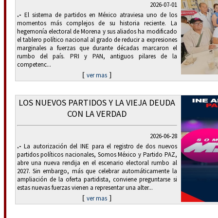
2026-07-01
.-
El sistema de partidos en México atraviesa uno de los
momentos más complejos de su historia reciente. La
hegemonía electoral de Morena y sus aliados ha modificado
el tablero político nacional al grado de reducir a expresiones
marginales a fuerzas que durante décadas marcaron el
rumbo del país. PRI y PAN, antiguos pilares de la
competenc...
[
]
ver mas
LOS NUEVOS PARTIDOS Y LA VIEJA DEUDA
CON LA VERDAD
2026-06-28
.-
La autorización del INE para el registro de dos nuevos
partidos políticos nacionales, Somos México y Partido PAZ,
abre una nueva rendija en el escenario electoral rumbo al
2027. Sin embargo, más que celebrar automáticamente la
ampliación de la oferta partidista, conviene preguntarse si
estas nuevas fuerzas vienen a representar una alter...
[
]
ver mas