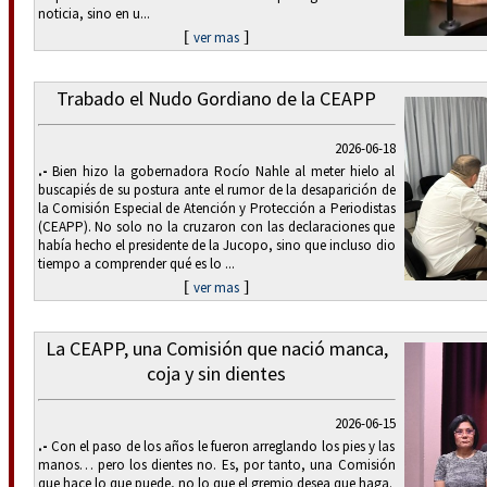
noticia, sino en u...
[
]
ver mas
Trabado el Nudo Gordiano de la CEAPP
2026-06-18
.-
Bien hizo la gobernadora Rocío Nahle al meter hielo al
buscapiés de su postura ante el rumor de la desaparición de
la Comisión Especial de Atención y Protección a Periodistas
(CEAPP). No solo no la cruzaron con las declaraciones que
había hecho el presidente de la Jucopo, sino que incluso dio
tiempo a comprender qué es lo ...
[
]
ver mas
La CEAPP, una Comisión que nació manca,
coja y sin dientes
2026-06-15
.-
Con el paso de los años le fueron arreglando los pies y las
manos… pero los dientes no. Es, por tanto, una Comisión
que hace lo que puede, no lo que el gremio desea que haga.