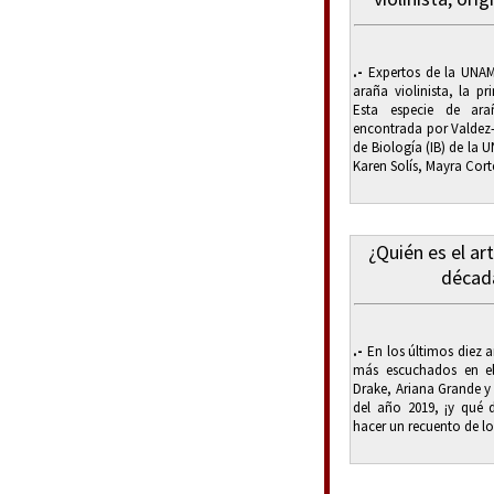
.-
Expertos de la UNAM
araña violinista, la pr
Esta especie de ara
encontrada por Valdez
de Biología (IB) de la
Karen Solís, Mayra Cort
¿Quién es el ar
décad
.-
En los últimos diez a
más escuchados en el s
Drake, Ariana Grande y
del año 2019, ¡y qué 
hacer un recuento de lo