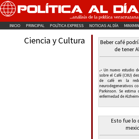
INICIO
PRINCIPAL
POLÍTICA EXPRESS
NOTICIAS AL DÍA
MINXMI
Ciencia y Cultura
Beber café podrí
de tener A
.-
Un nuevo estudio del
sobre el Café (CIIU) d
de café en la redu
neurodegenerativos co
Parkinson. Se estima
enfermedad de Alzheime
Esto fue lo
mexic