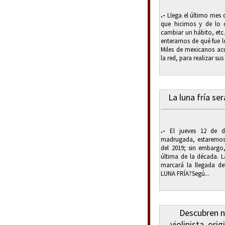
.-
Llega el último mes 
que hicimos y de lo q
cambiar un hábito, et
enterarnos de qué fue 
Miles de mexicanos ac
la red, para realizar sus
La luna fría se
.-
El jueves 12 de di
madrugada, estaremos 
del 2019; sin embargo
última de la década. 
marcará la llegada d
LUNA FRÍA?Segú...
Descubren n
violinista, ori