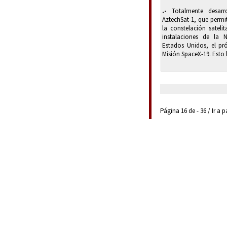
.-
Totalmente desarro
AztechSat-1, que permit
la constelación satelit
instalaciones de la 
Estados Unidos, el pr
Misión SpaceX-19. Esto l
Página 16 de - 36 / Ir a 