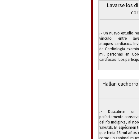
Lavarse los d
cor
.-
Un nuevo estudio rea
vínculo entre lav
ataques cardíacos. In
de Cardiología exami
mil personas en Cor
cardíacos. Los particip
Hallan cachorro
.-
Descubren un a
perfectamente conserva
del río Indigirka, al no
Yakutsk. El espécimen 
que tenía 18 mil años 
como un «animal muerto