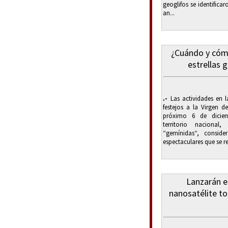
geoglifos se identifica
an...
¿Cuándo y cómo
estrellas 
.-
Las actividades en l
festejos a la Virgen d
próximo 6 de diciem
territorio nacional
“gemínidas“, consid
espectaculares que se re
Lanzarán e
nanosatélite t