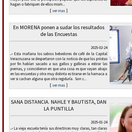
hagan o fabriquen de ellos mism...
[
]
ver mas
En MORENA ponen a sudar los resultados
de las Encuestas
2025-02-24
.-
Esta mañana los sabios bebedores de café de la Capital
Veracruzana se despertaron con la noticia de que los priistas
por fin habían sacado a sus gallos y gallinas a estirar las
piernas, y coincidieron en que una cosa es que vayan abajo
en las encuestas y otra muy distinta es tirarse en la hamaca a
ver si cachan alguna que otra regiduría. Son c...
[
]
ver mas
SANA DISTANCIA. NAHLE Y BAUTISTA, DAN
LA PUNTILLA
2025-01-24
.-
La vieja escuela tenía sus directrices muy claras, tan claras