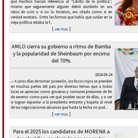
que muchos hacían referencia al “Librito de la política”,
mismo que seguramente alguien debió escribirlo en sus
ratos de ocio o si no lo hicieron, era citado como si en
verdad existiera. Entre las formas que había que cuidar en la
vieja política estaba la f...
[
]
ver mas
AMLO cierra su gobierno a ritmo de Bamba
y la popularidad de Sheinbaum por encima
del 70%.
2024-09-24
.-
A unos días de tomar posesión, los focos rojos se prenden
en muchas partes del país por diversos temas que a todas
luces se aprecian como groseras y comunes presiones de fin
de sexenio como para ver qué pueden sacar de ellas, y a ver
si logran espantar a la presidenta entrante y bajarla al nivel
de las negociaciones abusivas que hasta la fecha no pud...
[
]
ver mas
Para el 2025 los candidatos de MORENA a