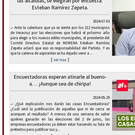
las alcaldías, se elegirán por encuesta:
Esteban Ramírez Zepeta.
2024-07-03
.-
Ante la calentura que ya se siente por los 212 municipios
de Veracruz por las elecciones que habrá el próximo año
para elegir a los nuevos ediles municipales, el presidente del
Comité Directivo Estatal de MORENA Esteban Ramírez
Zepeta aclaró que eso es responsabilidad del Partido. Y es
que la caterva de aspirantes se ha dejado venir a ...
[
]
ver mas
Encuestadoras esperan atinarle al bueno-
a… ¡Aunque sea de chiripa!
2024-05-29
.-
¿Qué explicación nos darán las casas Encuestadoras?
¿Cuál será la justificación de aquellas que ni de cerca se
acerquen al resultado? A menos de una semana de saber
quiénes ganarán en las elecciones del 2 de junio, las
empresas encuestadoras ya deben estar haciendo su lista de
pretextos para justificar sus y...