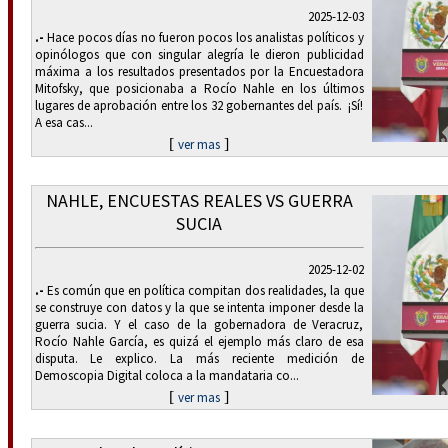
2025-12-03
.-
Hace pocos días no fueron pocos los analistas políticos y
opinólogos que con singular alegría le dieron publicidad
máxima a los resultados presentados por la Encuestadora
Mitofsky, que posicionaba a Rocío Nahle en los últimos
lugares de aprobación entre los 32 gobernantes del país. ¡Sí!
A esa cas...
[
]
ver mas
NAHLE, ENCUESTAS REALES VS GUERRA
SUCIA
2025-12-02
.-
Es común que en política compitan dos realidades, la que
se construye con datos y la que se intenta imponer desde la
guerra sucia. Y el caso de la gobernadora de Veracruz,
Rocío Nahle García, es quizá el ejemplo más claro de esa
disputa. Le explico. La más reciente medición de
Demoscopia Digital coloca a la mandataria co...
[
]
ver mas