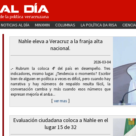
NOTICIAS AL DÍA
MINXMIN
COLUMNAS
LA POLÍTICA DA RISA
CIENCIA
Nahle eleva a Veracruz a la franja alta
nacional.
2026-03-04
.-
Rubrum la coloca 4ª del país en desempeño. Tres
indicadores, mismo lugar. ¿Tendencia o momento? Escribir
bien de alguien en política a veces es difícil, pero cuando hay
narrativa y hay números de respaldo resulta fácil, la
conversación cambia y más cuando esos números que
expresan mejoría el an&a...
[
]
ver mas
Evaluación ciudadana coloca a Nahle en el
lugar 15 de 32