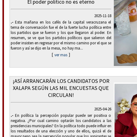
El poder político no es eterno
2025-11-18
.-
Esta mañana en los cafés de la capital veracruzana el
tema de conversación fue el de la fuerte lucha política entre
los partidos que se fueron y los que llegaron al poder. En
resumen, se ve que los partidos políticos que salieron del
poder insisten en regresar por el mismo camino por el que se
fueron y así se dijo en la mesa, no hay ma...
[
]
ver mas
¡ASÍ ARRANCARÁN LOS CANDIDATOS POR
XALAPA SEGÚN LAS MIL ENCUESTAS QUE
CIRCULAN!
2025-04-26
.-
En política la percepción popular puede ser positiva o
negativa. ¿Por cual camino optarán los candidatos a las
presidencias municipales? En la política todo puede influir en
los resultados de una elección y uno de ellos, quizá el de
mayor peso sea la percepción popular que los aspirantes se