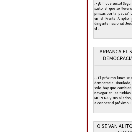
.-
¡Ufff qué susto! Segu
susto el que se llevar
priistas por la ‘pausa
en el Frente Amplio
dirigente nacional Je
el ...
ARRANCA EL 
DEMOCRACIA
.-
El próximo lunes se a
democracia simulada,
solo hay que cambiarl
navegar en las turbias 
MORENA y sus aliados,
a conocer el próximo l
O SE VAN ALIT