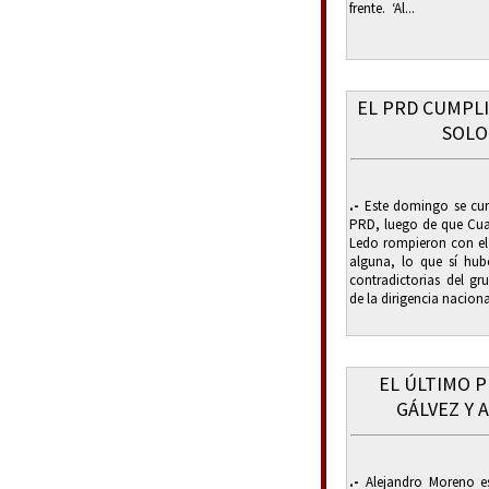
frente. ‘Al...
EL PRD CUMPLI
SOLO
.-
Este domingo se cum
PRD, luego de que Cu
Ledo rompieron con el
alguna, lo que sí hub
contradictorias del gr
de la dirigencia naciona
EL ÚLTIMO 
GÁLVEZ Y
.-
Alejandro Moreno es