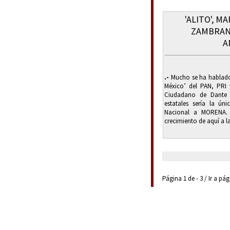
'ALITO', M
ZAMBRAN
A
.-
Mucho se ha hablado 
México’ del PAN, PRI
Ciudadano de Dante 
estatales sería la ún
Nacional a MORENA. E
crecimiento de aquí a la
Página 1 de - 3 / Ir a pá