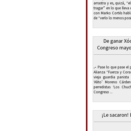
arrastra y es, quizá, 
tragar” en lo que lleva 
con Marko Cortés habla
de “verlo lo menos posib
De ganar Xóc
Congreso mayor
.-
Pase lo que pase el 
Alianza “Fuerza y Cora
vieja guardia panista
‘Alito’ Moreno Cárden
perredistas ‘Los Chuc
Congreso ...
¡Le sacaron! 