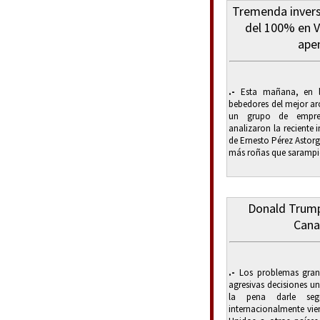
Tremenda invers
del 100% en 
ape
.-
Esta mañana, en lo
bebedores del mejor a
un grupo de empres
analizaron la reciente
de Ernesto Pérez Astor
más roñas que sarampió
Donald Trump
Cana
.-
Los problemas grand
agresivas decisiones uni
la pena darle seg
internacionalmente vie