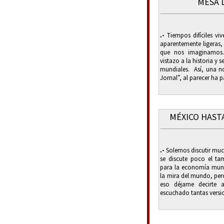
MESA 
.-
Tiempos difíciles vi
aparentemente ligeras,
que nos imaginamos
vistazo a la historia y 
mundiales. Así, una no
Jornal”, al parecer ha 
MÉXICO HAST
.-
Solemos discutir much
se discute poco el ta
para la economía mund
la mira del mundo, per
eso déjame decirte 
escuchado tantas versio