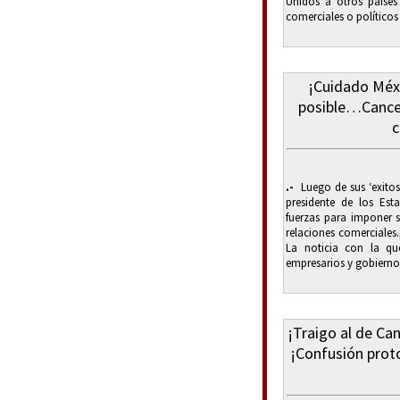
Unidos a otros países
comerciales o político
¡Cuidado Méx
posible…Cance
c
.-
Luego de sus ‘exitoso
presidente de los Es
fuerzas para imponer s
relaciones comerciales.
La noticia con la qu
empresarios y gobierno
¡Traigo al de Ca
¡Confusión proto