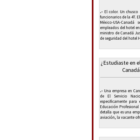
.-
El color. Un chusco c
funcionarios de la 4T. E
México-USA-Canadá 
empleados del hotel en
ministro de Canadá Jus
de seguridad del hotel H
¿Estudiaste en e
Canadá 
.-
Una empresa en Cana
de El Servicio Naci
especificamente para
Educación Profesional 
detalla que es una em
aviación, la vacante of